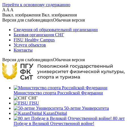
Перейти к основному содержанию
A
A
A
Выкл. изображения
Вкл. изображения
Версия для слабовидящих
Обычная версия
Сведения об образовательной организации
Базовая организация СНГ
FISU Healthy Campus
Услуги объектов
Контакты
Версия для слабовидящих
Обычная версия
Министерство спорта Российской Федерации
СНГ
FISU
50-летие Университета
KazanDigital
80 лет
Победе в Великой Отечественной войне!