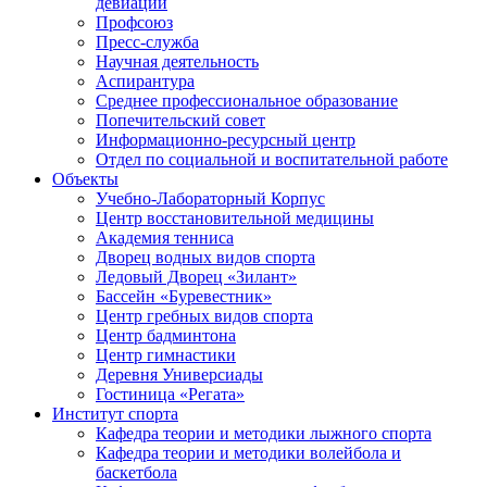
девиаций
Профсоюз
Пресс-служба
Научная деятельность
Аспирантура
Среднее профессиональное образование
Попечительский совет
Информационно-ресурсный центр
Отдел по социальной и воспитательной работе
Объекты
Учебно-Лабораторный Корпус
Центр восстановительной медицины
Академия тенниса
Дворец водных видов спорта
Ледовый Дворец «Зилант»
Бассейн «Буревестник»
Центр гребных видов спорта
Центр бадминтона
Центр гимнастики
Деревня Универсиады
Гостиница «Регата»
Институт спорта
Кафедра теории и методики лыжного спорта
Кафедра теории и методики волейбола и
баскетбола