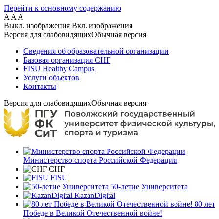
Перейти к основному содержанию
A
A
A
Выкл. изображения
Вкл. изображения
Версия для слабовидящих
Обычная версия
Сведения об образовательной организации
Базовая организация СНГ
FISU Healthy Campus
Услуги объектов
Контакты
Версия для слабовидящих
Обычная версия
Министерство спорта Российской Федерации
СНГ
FISU
50-летие Университета
KazanDigital
80 лет
Победе в Великой Отечественной войне!