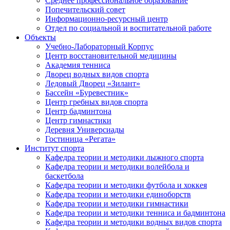
Среднее профессиональное образование
Попечительский совет
Информационно-ресурсный центр
Отдел по социальной и воспитательной работе
Объекты
Учебно-Лабораторный Корпус
Центр восстановительной медицины
Академия тенниса
Дворец водных видов спорта
Ледовый Дворец «Зилант»
Бассейн «Буревестник»
Центр гребных видов спорта
Центр бадминтона
Центр гимнастики
Деревня Универсиады
Гостиница «Регата»
Институт спорта
Кафедра теории и методики лыжного спорта
Кафедра теории и методики волейбола и
баскетбола
Кафедра теории и методики футбола и хоккея
Кафедра теории и методики единоборств
Кафедра теории и методики гимнастики
Кафедра теории и методики тенниса и бадминтона
Кафедра теории и методики водных видов спорта