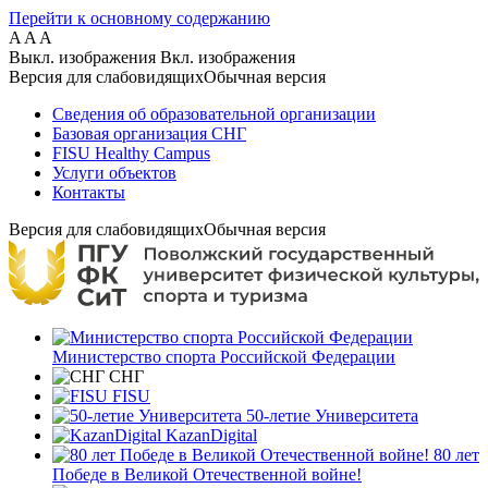
Перейти к основному содержанию
A
A
A
Выкл. изображения
Вкл. изображения
Версия для слабовидящих
Обычная версия
Сведения об образовательной организации
Базовая организация СНГ
FISU Healthy Campus
Услуги объектов
Контакты
Версия для слабовидящих
Обычная версия
Министерство спорта Российской Федерации
СНГ
FISU
50-летие Университета
KazanDigital
80 лет
Победе в Великой Отечественной войне!