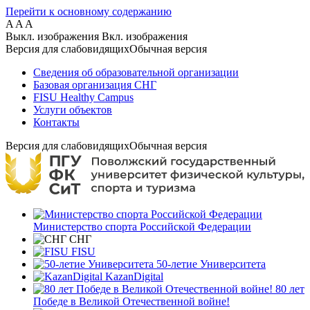
Перейти к основному содержанию
A
A
A
Выкл. изображения
Вкл. изображения
Версия для слабовидящих
Обычная версия
Сведения об образовательной организации
Базовая организация СНГ
FISU Healthy Campus
Услуги объектов
Контакты
Версия для слабовидящих
Обычная версия
Министерство спорта Российской Федерации
СНГ
FISU
50-летие Университета
KazanDigital
80 лет
Победе в Великой Отечественной войне!