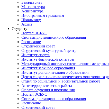
Бакалавриат
Магистратура
Аспирантура
Иностранным гражданам
Школьнику
Архив
Студенту
Портал ЭСБУС
Система дистанционного образования
Расписание
Студенческий совет
Студенческий культурный центр
Институт спорта
Институт физической культуры
Международный институт гостиничного менеджмен
Институт заочного образования
Институт дополнительного образования
Центр социально-психологического мониторинга д
Отдел по социальной и воспитательной работе
Антитеррористическая работа
Оплата обучения и проживания
Портал ЭСБУС
Система дистанционного образования
Расписание
Студенческий совет