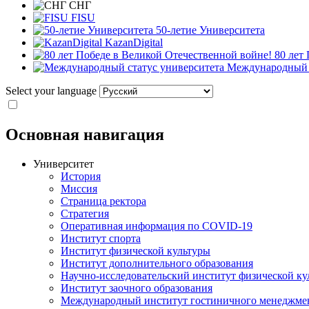
СНГ
FISU
50-летие Университета
KazanDigital
80 лет
Международный с
Select your language
Основная навигация
Университет
История
Миссия
Страница ректора
Стратегия
Оперативная информация по COVID-19
Институт спорта
Институт физической культуры
Институт дополнительного образования
Научно-исследовательский институт физической ку
Институт заочного образования
Международный институт гостиничного менеджмен