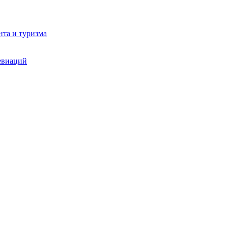
та и туризма
евиаций