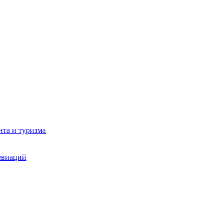
та и туризма
евиаций