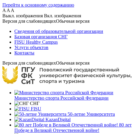
Перейти к основному содержанию
A
A
A
Выкл. изображения
Вкл. изображения
Версия для слабовидящих
Обычная версия
Сведения об образовательной организации
Базовая организация СНГ
FISU Healthy Campus
Услуги объектов
Контакты
Версия для слабовидящих
Обычная версия
Министерство спорта Российской Федерации
СНГ
FISU
50-летие Университета
KazanDigital
80 лет
Победе в Великой Отечественной войне!