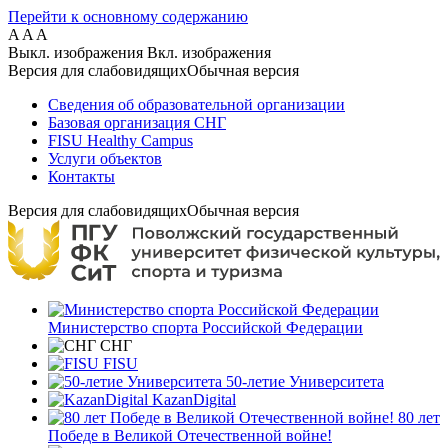
Перейти к основному содержанию
A
A
A
Выкл. изображения
Вкл. изображения
Версия для слабовидящих
Обычная версия
Сведения об образовательной организации
Базовая организация СНГ
FISU Healthy Campus
Услуги объектов
Контакты
Версия для слабовидящих
Обычная версия
Министерство спорта Российской Федерации
СНГ
FISU
50-летие Университета
KazanDigital
80 лет
Победе в Великой Отечественной войне!