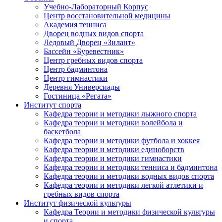
Учебно-Лабораторный Корпус
Центр восстановительной медицины
Академия тенниса
Дворец водных видов спорта
Ледовый Дворец «Зилант»
Бассейн «Буревестник»
Центр гребных видов спорта
Центр бадминтона
Центр гимнастики
Деревня Универсиады
Гостиница «Регата»
Институт спорта
Кафедра теории и методики лыжного спорта
Кафедра теории и методики волейбола и
баскетбола
Кафедра теории и методики футбола и хоккея
Кафедра теории и методики единоборств
Кафедра теории и методики гимнастики
Кафедра теории и методики тенниса и бадминтона
Кафедра теории и методики водных видов спорта
Кафедра теории и методики легкой атлетики и
гребных видов спорта
Институт физической культуры
Кафедра Теории и методики физической культуры
и спорта