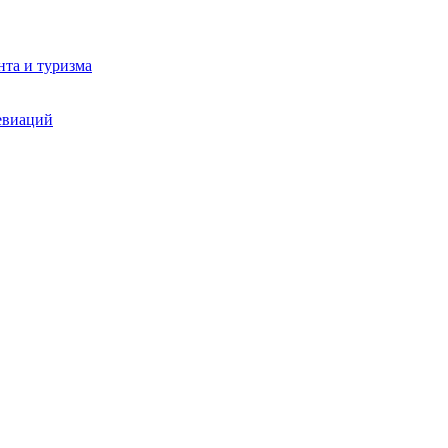
та и туризма
евиаций