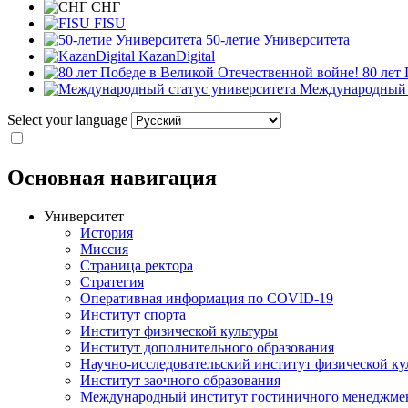
СНГ
FISU
50-летие Университета
KazanDigital
80 лет
Международный с
Select your language
Основная навигация
Университет
История
Миссия
Страница ректора
Стратегия
Оперативная информация по COVID-19
Институт спорта
Институт физической культуры
Институт дополнительного образования
Научно-исследовательский институт физической ку
Институт заочного образования
Международный институт гостиничного менеджмен