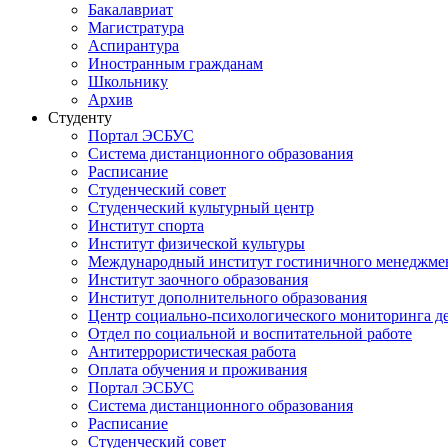
Бакалавриат
Магистратура
Аспирантура
Иностранным гражданам
Школьнику
Архив
Студенту
Портал ЭСБУС
Система дистанционного образования
Расписание
Студенческий совет
Студенческий культурный центр
Институт спорта
Институт физической культуры
Международный институт гостиничного менеджмен
Институт заочного образования
Институт дополнительного образования
Центр социально-психологического мониторинга д
Отдел по социальной и воспитательной работе
Антитеррористическая работа
Оплата обучения и проживания
Портал ЭСБУС
Система дистанционного образования
Расписание
Студенческий совет