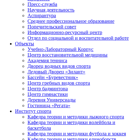
Пресс-служба
Научная деятельность
Аспирантура
Среднее профессиональное образование
Попечительский совет
Информационно-ресурсный центр
Отдел по социальной и воспитательной работе
Объекты
Учебно-Лабораторный Корпус
Центр восстановительной медицины
Академия тенниса
Дворец водных видов спорта
Ледовый Дворец «Зилант»
Бассейн «Буревестник»
Центр гребных видов спорта
Центр бадминтона
Центр гимнастики
Деревня Универсиады
Гостиница «Регата»
Институт спорта
Кафедра теории и методики лыжного спорта
Кафедра теории и методики волейбола и
баскетбола
Кафедра теории и методики футбола и хоккея
Кафедра теории и методики единоборств