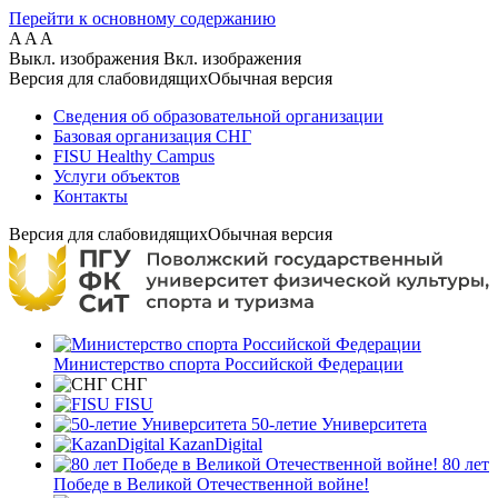
Перейти к основному содержанию
A
A
A
Выкл. изображения
Вкл. изображения
Версия для слабовидящих
Обычная версия
Сведения об образовательной организации
Базовая организация СНГ
FISU Healthy Campus
Услуги объектов
Контакты
Версия для слабовидящих
Обычная версия
Министерство спорта Российской Федерации
СНГ
FISU
50-летие Университета
KazanDigital
80 лет
Победе в Великой Отечественной войне!