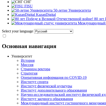
СНГ
FISU
50-летие Университета
KazanDigital
80 лет
Международный с
Select your language
Основная навигация
Университет
История
Миссия
Страница ректора
Стратегия
Оперативная информация по COVID-19
Институт спорта
Институт физической культуры
Институт дополнительного образования
Научно-исследовательский институт физической ку
Институт заочного образования
Международный институт гостиничного менеджмен