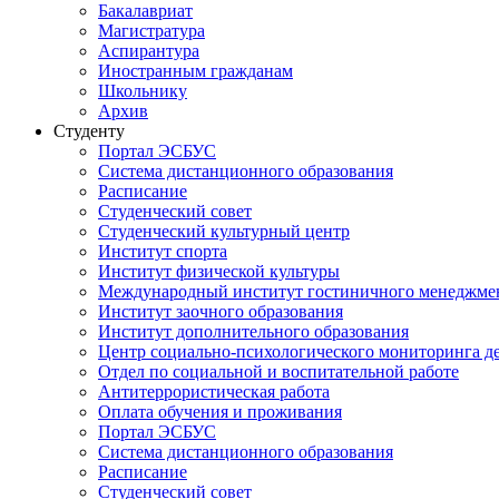
Бакалавриат
Магистратура
Аспирантура
Иностранным гражданам
Школьнику
Архив
Студенту
Портал ЭСБУС
Система дистанционного образования
Расписание
Студенческий совет
Студенческий культурный центр
Институт спорта
Институт физической культуры
Международный институт гостиничного менеджмен
Институт заочного образования
Институт дополнительного образования
Центр социально-психологического мониторинга д
Отдел по социальной и воспитательной работе
Антитеррористическая работа
Оплата обучения и проживания
Портал ЭСБУС
Система дистанционного образования
Расписание
Студенческий совет