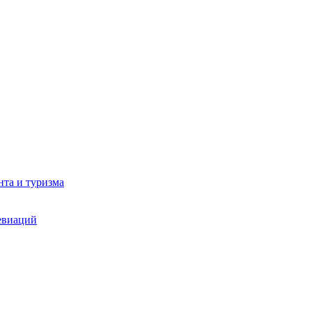
та и туризма
евиаций