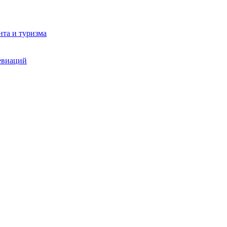
та и туризма
евиаций