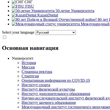
СНГ
FISU
50-летие Университета
KazanDigital
80 лет
Международный с
Select your language
Основная навигация
Университет
История
Миссия
Страница ректора
Стратегия
Оперативная информация по COVID-19
Институт спорта
Институт физической культуры
Институт дополнительного образования
Научно-исследовательский институт физической ку
Институт заочного образования
Международный институт гостиничного менеджмен