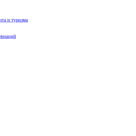
та и туризма
евиаций