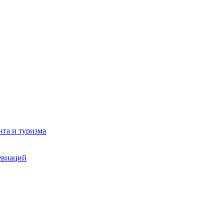
та и туризма
евиаций