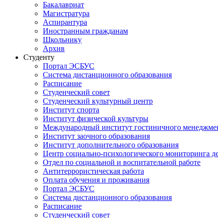
Бакалавриат
Магистратура
Аспирантура
Иностранным гражданам
Школьнику
Архив
Студенту
Портал ЭСБУС
Система дистанционного образования
Расписание
Студенческий совет
Студенческий культурный центр
Институт спорта
Институт физической культуры
Международный институт гостиничного менеджмен
Институт заочного образования
Институт дополнительного образования
Центр социально-психологического мониторинга д
Отдел по социальной и воспитательной работе
Антитеррористическая работа
Оплата обучения и проживания
Портал ЭСБУС
Система дистанционного образования
Расписание
Студенческий совет