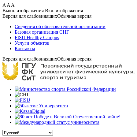
Перейти
A
A
A
к
Выкл. изображения
Вкл. изображения
основному
Версия для слабовидящих
Обычная версия
содержанию
Сведения об образовательной организации
Базовая организация СНГ
FISU Healthy Campus
Услуги объектов
Контакты
Версия для слабовидящих
Обычная версия
Select