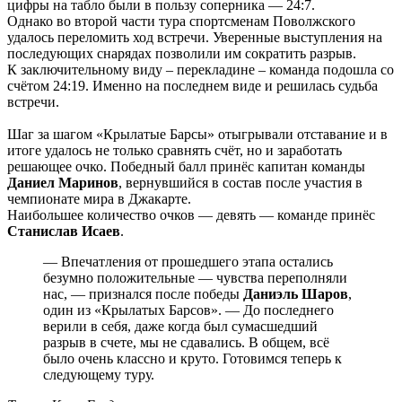
цифры на табло были в пользу соперника — 24:7.
Однако во второй части тура спортсменам Поволжского
удалось переломить ход встречи. Уверенные выступления на
последующих снарядах позволили им сократить разрыв.
К заключительному виду – перекладине – команда подошла со
счётом 24:19. Именно на последнем виде и решилась судьба
встречи.
Шаг за шагом «Крылатые Барсы» отыгрывали отставание и в
итоге удалось не только сравнять счёт, но и заработать
решающее очко. Победный балл принёс капитан команды
Даниел Маринов
, вернувшийся в состав после участия в
чемпионате мира в Джакарте.
Наибольшее количество очков — девять — команде принёс
Станислав Исаев
.
— Впечатления от прошедшего этапа остались
безумно положительные — чувства переполняли
нас, — признался после победы
Даниэль Шаров
,
один из «Крылатых Барсов». — До последнего
верили в себя, даже когда был сумасшедший
разрыв в счете, мы не сдавались. В общем, всё
было очень классно и круто. Готовимся теперь к
следующему туру.