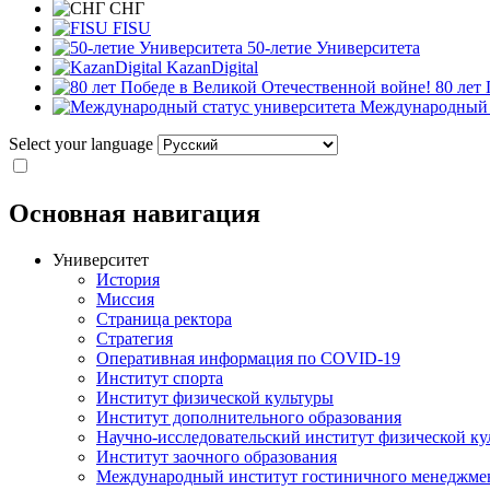
СНГ
FISU
50-летие Университета
KazanDigital
80 лет
Международный с
Select your language
Основная навигация
Университет
История
Миссия
Страница ректора
Стратегия
Оперативная информация по COVID-19
Институт спорта
Институт физической культуры
Институт дополнительного образования
Научно-исследовательский институт физической ку
Институт заочного образования
Международный институт гостиничного менеджмен