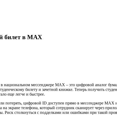
й билет в MAX
 в национальном мессенджере MAX – это цифровой аналог бума
 студенческому билету и зачетной книжке. Теперь получить студ
ало еще легче и быстрее.
 или потерять, цифровой ID доступен прямо в мессенджере MAX 
да на экране телефона, который сотрудник сканирует через прил
ты. Риск столкнуться с подделками или ошибками при такой про