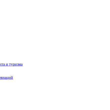
та и туризма
евиаций