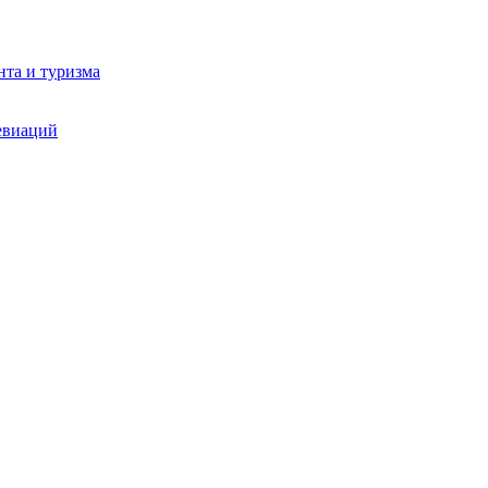
та и туризма
евиаций