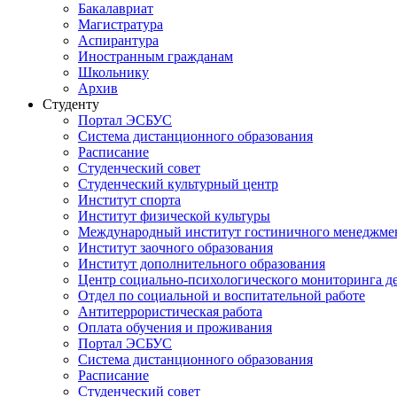
Бакалавриат
Магистратура
Аспирантура
Иностранным гражданам
Школьнику
Архив
Студенту
Портал ЭСБУС
Система дистанционного образования
Расписание
Студенческий совет
Студенческий культурный центр
Институт спорта
Институт физической культуры
Международный институт гостиничного менеджмен
Институт заочного образования
Институт дополнительного образования
Центр социально-психологического мониторинга д
Отдел по социальной и воспитательной работе
Антитеррористическая работа
Оплата обучения и проживания
Портал ЭСБУС
Система дистанционного образования
Расписание
Студенческий совет