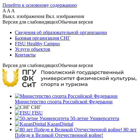
Перейти к основному содержанию
A
A
A
Выкл. изображения
Вкл. изображения
Версия для слабовидящих
Обычная версия
Сведения об образовательной организации
Базовая организация СНГ
FISU Healthy Campus
Услуги объектов
Контакты
Версия для слабовидящих
Обычная версия
Министерство спорта Российской Федерации
СНГ
FISU
50-летие Университета
KazanDigital
80 лет
Победе в Великой Отечественной войне!