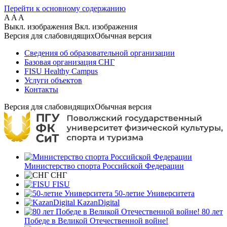
Перейти к основному содержанию
A
A
A
Выкл. изображения
Вкл. изображения
Версия для слабовидящих
Обычная версия
Сведения об образовательной организации
Базовая организация СНГ
FISU Healthy Campus
Услуги объектов
Контакты
Версия для слабовидящих
Обычная версия
Министерство спорта Российской Федерации
СНГ
FISU
50-летие Университета
KazanDigital
80 лет
Победе в Великой Отечественной войне!