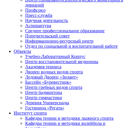
девиаций
Профсоюз
Пресс-служба
Научная деятельность
Аспирантура
Среднее профессиональное образование
Попечительский совет
Информационно-ресурсный центр
Отдел по социальной и воспитательной работе
Объекты
Учебно-Лабораторный Корпус
Центр восстановительной медицины
Академия тенниса
Дворец водных видов спорта
Ледовый Дворец «Зилант»
Бассейн «Буревестник»
Центр гребных видов спорта
Центр бадминтона
Центр гимнастики
Деревня Универсиады
Гостиница «Регата»
Институт спорта
Кафедра теории и методики лыжного спорта
Кафедра теории и методики волейбола и