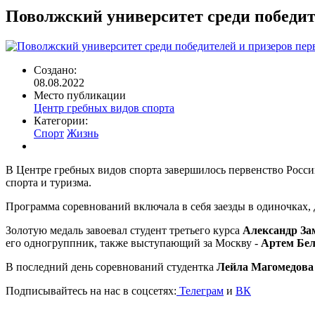
навигации
Поволжский университет среди победите
Создано:
08.08.2022
Место публикации
Центр гребных видов спорта
Категории:
Спорт
Жизнь
В Центре гребных видов спорта завершилось первенство России
спорта и туризма.
Программа соревнований включала в себя заезды в одиночках, 
Золотую медаль завоевал студент третьего курса
Александр За
его одногруппник, также выступающий за Москву -
Артем Бе
В последний день соревнований студентка
Лейла Магомедова
Подписывайтесь на нас в соцсетях:
Телеграм
и
ВК