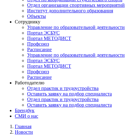
Отдел организации спортивных мероприятий
Институт дополнительного образования
Объекты
Сотруднику
Управление по образовательной деятельности
Портал ЭСБУС
Портал МЕТОДИСТ
Профсоюз
Расписание
Управление по образовательной деятельности
Портал ЭСБУС
Портал МЕТОДИСТ
Профсоюз
Расписание
Работодателю
Отдел практик и трудоустройства
Оставить заявку на подбор специалиста
Отдел практик и трудоустройства
Оставить заявку на подбор специалиста
Брендбук
СМИ о нас
Главная
Новости
Строка