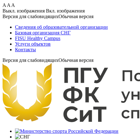
Перейти
A
A
A
к
Выкл. изображения
Вкл. изображения
основному
Версия для слабовидящих
Обычная версия
содержанию
Сведения об образовательной организации
Базовая организация СНГ
FISU Healthy Campus
Услуги объектов
Контакты
Версия для слабовидящих
Обычная версия