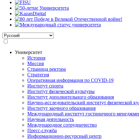
Select
your
language
Университет
История
Основная
Миссия
навигация
Страница ректора
Стратегия
Оперативная информация по COVID-19
Институт спорта
Институт физической культуры
Институт дополнительного образования
Научно-исследовательский институт физической ку
Институт заочного образования
Международный институт гостиничного менеджмен
Научная деятельность
Международное сотрудничество
Пресс-служба
Информационно-ресурсный центр