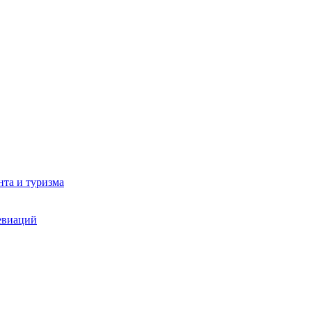
та и туризма
евиаций