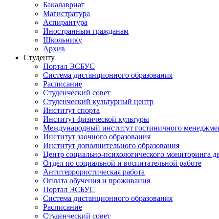
Бакалавриат
Магистратура
Аспирантура
Иностранным гражданам
Школьнику
Архив
Студенту
Портал ЭСБУС
Система дистанционного образования
Расписание
Студенческий совет
Студенческий культурный центр
Институт спорта
Институт физической культуры
Международный институт гостиничного менеджмен
Институт заочного образования
Институт дополнительного образования
Центр социально-психологического мониторинга д
Отдел по социальной и воспитательной работе
Антитеррористическая работа
Оплата обучения и проживания
Портал ЭСБУС
Система дистанционного образования
Расписание
Студенческий совет