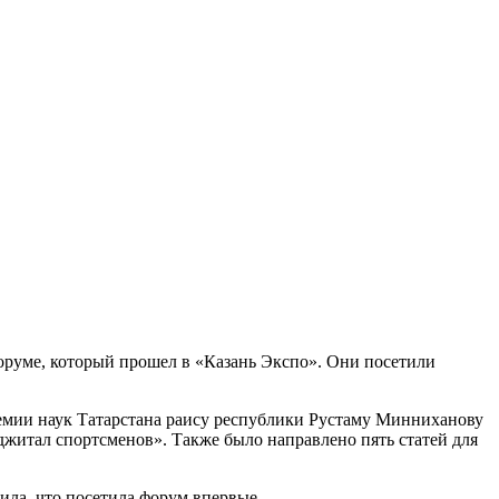
оруме, который прошел в «Казань Экспо». Они посетили
демии наук Татарстана раису республики Рустаму Минниханову
житал спортсменов». Также было направлено пять статей для
ила, что посетила форум впервые.