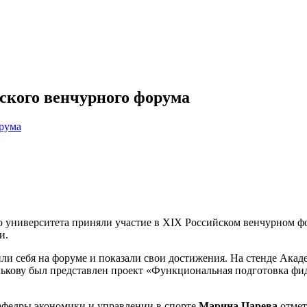
ского венчурного форума
о университета приняли участие в XIX Российском венчурном ф
и.
или себя на форуме и показали свои достижения. На стенде Ака
ькову был представлен проект «Функциональная подготовка фид
афедры экономики и управлении в спорте
Марина Царева
отмет