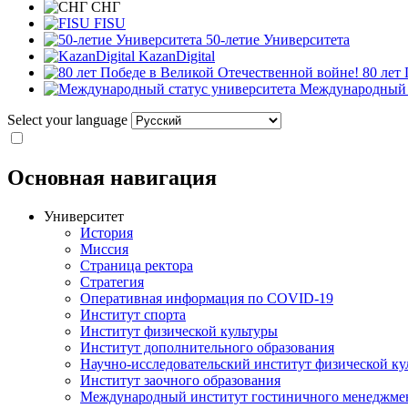
СНГ
FISU
50-летие Университета
KazanDigital
80 лет
Международный с
Select your language
Основная навигация
Университет
История
Миссия
Страница ректора
Стратегия
Оперативная информация по COVID-19
Институт спорта
Институт физической культуры
Институт дополнительного образования
Научно-исследовательский институт физической ку
Институт заочного образования
Международный институт гостиничного менеджмен