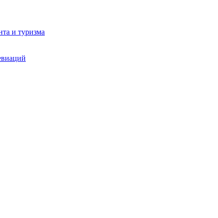
та и туризма
евиаций