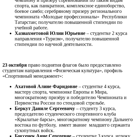
чемпиону и призеру соревнований по таким видам
спорта, как панкратион, комплексное единоборство,
боевое самбо; серебряному призеру регионального
чемпионата «Молодые профессионалы» Республики
Татарстан; получателю повышенной стипендии по
учебной работе.
Хазиахметовой Юлии Юрьевне
– студентке 2 курса
направления «Туризм», получателю повышенной
стипендии по научной деятельности.
23 октября
право поднятия флагов было предоставлено
студентам направления «Физическая культура», профиль
«Спортивный менеджмент»:
Ахатовой Алине Фаридовне
– студентке 4 курса,
мастеру спорта, чемпионке Европы и Мира,
многократному призёру и победителю Чемпионата и
Первенства России по стендовой стрельбе.
Беркут Даниле Сергеевичу
– студенту 3 курса,
председателю студенческого спортивного клуба
«Крылатые барсы», многократному чемпиону Дальнего
востока по футболу, имеет звание младшего сержанта
сухопутных войск.
Биссенек Анне Сергеевне
– студентке 3 курса, игроку