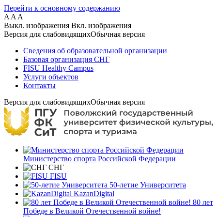
Перейти к основному содержанию
A
A
A
Выкл. изображения
Вкл. изображения
Версия для слабовидящих
Обычная версия
Сведения об образовательной организации
Базовая организация СНГ
FISU Healthy Campus
Услуги объектов
Контакты
Версия для слабовидящих
Обычная версия
Министерство спорта Российской Федерации
СНГ
FISU
50-летие Университета
KazanDigital
80 лет
Победе в Великой Отечественной войне!