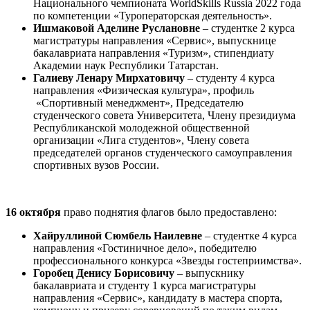
Национального чемпионата WorldSkills Russia 2022 года
по компетенции «Туроператорская деятельность».
Ишмаковой Аделине Руслановне
– студентке 2 курса
магистратуры направления «Сервис», выпускнице
бакалавриата направления «Туризм», стипендиату
Академии наук Республики Татарстан.
Галиеву Ленару Мирхатовичу
– студенту 4 курса
направления «Физическая культура», профиль
«Спортивный менеджмент», Председателю
студенческого совета Университета, Члену президиума
Республиканской молодежной общественной
организации «Лига студентов», Члену совета
председателей органов студенческого самоуправления
спортивных вузов России.
16 октября
право поднятия флагов было предоставлено:
Хайруллиной Сюмбель Наилевне
– студентке 4 курса
направления «Гостиничное дело», победителю
профессионального конкурса «Звезды гостеприимства».
Горобец Денису Борисовичу
– выпускнику
бакалавриата и студенту 1 курса магистратуры
направления «Сервис», кандидату в мастера спорта,