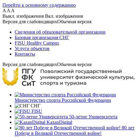
Перейти к основному содержанию
A
A
A
Выкл. изображения
Вкл. изображения
Версия для слабовидящих
Обычная версия
Сведения об образовательной организации
Базовая организация СНГ
FISU Healthy Campus
Услуги объектов
Контакты
Версия для слабовидящих
Обычная версия
Министерство спорта Российской Федерации
СНГ
FISU
50-летие Университета
KazanDigital
80 лет
Победе в Великой Отечественной войне!