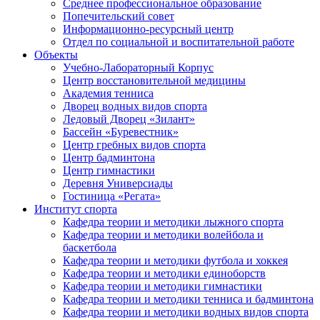
Среднее профессиональное образование
Попечительский совет
Информационно-ресурсный центр
Отдел по социальной и воспитательной работе
Объекты
Учебно-Лабораторный Корпус
Центр восстановительной медицины
Академия тенниса
Дворец водных видов спорта
Ледовый Дворец «Зилант»
Бассейн «Буревестник»
Центр гребных видов спорта
Центр бадминтона
Центр гимнастики
Деревня Универсиады
Гостиница «Регата»
Институт спорта
Кафедра теории и методики лыжного спорта
Кафедра теории и методики волейбола и
баскетбола
Кафедра теории и методики футбола и хоккея
Кафедра теории и методики единоборств
Кафедра теории и методики гимнастики
Кафедра теории и методики тенниса и бадминтона
Кафедра теории и методики водных видов спорта