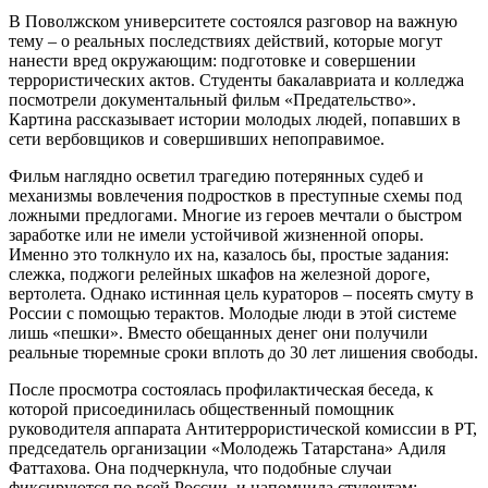
В Поволжском университете состоялся разговор на важную
тему – о реальных последствиях действий, которые могут
нанести вред окружающим: подготовке и совершении
террористических актов. Студенты бакалавриата и колледжа
посмотрели документальный фильм «Предательство».
Картина рассказывает истории молодых людей, попавших в
сети вербовщиков и совершивших непоправимое.
Фильм наглядно осветил трагедию потерянных судеб и
механизмы вовлечения подростков в преступные схемы под
ложными предлогами. Многие из героев мечтали о быстром
заработке или не имели устойчивой жизненной опоры.
Именно это толкнуло их на, казалось бы, простые задания:
слежка, поджоги релейных шкафов на железной дороге,
вертолета. Однако истинная цель кураторов – посеять смуту в
России с помощью терактов. Молодые люди в этой системе
лишь «пешки». Вместо обещанных денег они получили
реальные тюремные сроки вплоть до 30 лет лишения свободы.
После просмотра состоялась профилактическая беседа, к
которой присоединилась общественный помощник
руководителя аппарата Антитеррористической комиссии в РТ,
председатель организации «Молодежь Татарстана» Адиля
Фаттахова. Она подчеркнула, что подобные случаи
фиксируются по всей России, и напомнила студентам: