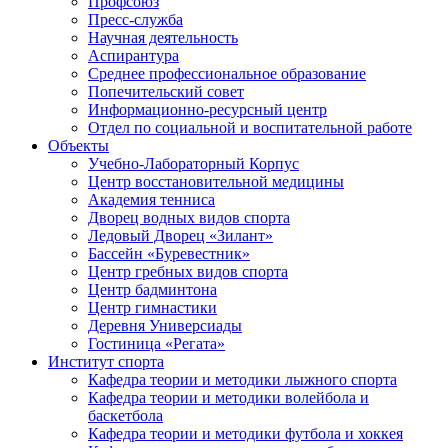
Профсоюз
Пресс-служба
Научная деятельность
Аспирантура
Среднее профессиональное образование
Попечительский совет
Информационно-ресурсный центр
Отдел по социальной и воспитательной работе
Объекты
Учебно-Лабораторный Корпус
Центр восстановительной медицины
Академия тенниса
Дворец водных видов спорта
Ледовый Дворец «Зилант»
Бассейн «Буревестник»
Центр гребных видов спорта
Центр бадминтона
Центр гимнастики
Деревня Универсиады
Гостиница «Регата»
Институт спорта
Кафедра теории и методики лыжного спорта
Кафедра теории и методики волейбола и
баскетбола
Кафедра теории и методики футбола и хоккея