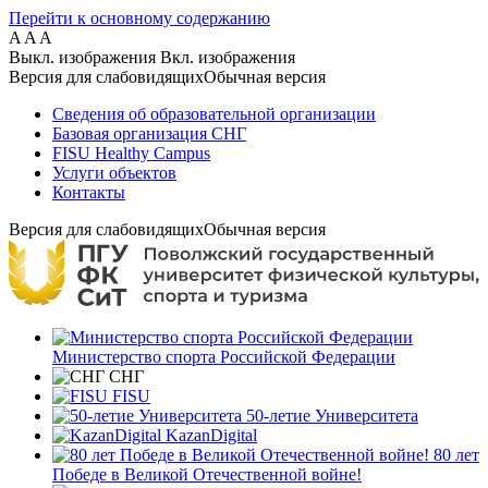
Перейти к основному содержанию
A
A
A
Выкл. изображения
Вкл. изображения
Версия для слабовидящих
Обычная версия
Сведения об образовательной организации
Базовая организация СНГ
FISU Healthy Campus
Услуги объектов
Контакты
Версия для слабовидящих
Обычная версия
Министерство спорта Российской Федерации
СНГ
FISU
50-летие Университета
KazanDigital
80 лет
Победе в Великой Отечественной войне!