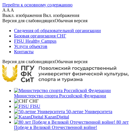
Перейти к основному содержанию
A
A
A
Выкл. изображения
Вкл. изображения
Версия для слабовидящих
Обычная версия
Сведения об образовательной организации
Базовая организация СНГ
FISU Healthy Campus
Услуги объектов
Контакты
Версия для слабовидящих
Обычная версия
Министерство спорта Российской Федерации
СНГ
FISU
50-летие Университета
KazanDigital
80 лет
Победе в Великой Отечественной войне!