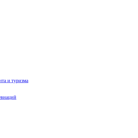
та и туризма
евиаций