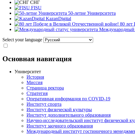
СНГ
FISU
50-летие Университета
KazanDigital
80 лет
Международный с
Select your language
Основная навигация
Университет
История
Миссия
Страница ректора
Стратегия
Оперативная информация по COVID-19
Институт спорта
Институт физической культуры
Институт дополнительного образования
Научно-исследовательский институт физической ку
Институт заочного образования
Международный институт гостиничного менеджмен