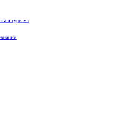
та и туризма
евиаций