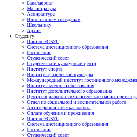
Бакалавриат
Магистратура
Аспирантура
Иностранным гражданам
Школьнику
Архив
Студенту
Портал ЭСБУС
Система дистанционного образования
Расписание
Студенческий совет
Студенческий культурный центр
Институт спорта
Институт физической культуры
Международный институт гостиничного менеджмен
Институт заочного образования
Институт дополнительного образования
Центр социально-психологического мониторинга д
Отдел по социальной и воспитательной работе
Антитеррористическая работа
Оплата обучения и проживания
Портал ЭСБУС
Система дистанционного образования
Расписание
Студенческий совет