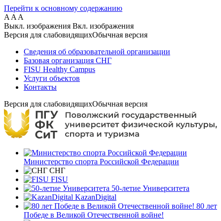
Перейти к основному содержанию
A
A
A
Выкл. изображения
Вкл. изображения
Версия для слабовидящих
Обычная версия
Сведения об образовательной организации
Базовая организация СНГ
FISU Healthy Campus
Услуги объектов
Контакты
Версия для слабовидящих
Обычная версия
Министерство спорта Российской Федерации
СНГ
FISU
50-летие Университета
KazanDigital
80 лет
Победе в Великой Отечественной войне!