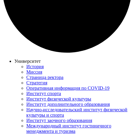
Университет
История
Миссия
Страница ректора
Стратегия
Оперативная информация по COVID-19
Институт спорта
Институт физической культуры
Институт дополнительного образования
Научно-исследовательский институт физической
культуры и спорта
Институт заочного образования
Международный институт гостиничного
менеджмента и туризма