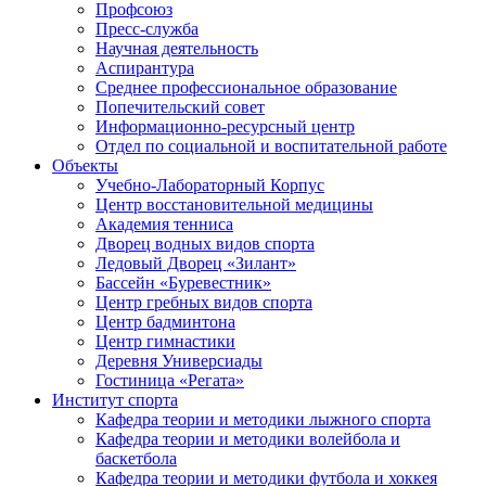
Профсоюз
Пресс-служба
Научная деятельность
Аспирантура
Среднее профессиональное образование
Попечительский совет
Информационно-ресурсный центр
Отдел по социальной и воспитательной работе
Объекты
Учебно-Лабораторный Корпус
Центр восстановительной медицины
Академия тенниса
Дворец водных видов спорта
Ледовый Дворец «Зилант»
Бассейн «Буревестник»
Центр гребных видов спорта
Центр бадминтона
Центр гимнастики
Деревня Универсиады
Гостиница «Регата»
Институт спорта
Кафедра теории и методики лыжного спорта
Кафедра теории и методики волейбола и
баскетбола
Кафедра теории и методики футбола и хоккея