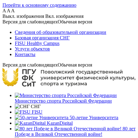
Перейти к основному содержанию
A
A
A
Выкл. изображения
Вкл. изображения
Версия для слабовидящих
Обычная версия
Сведения об образовательной организации
Базовая организация СНГ
FISU Healthy Campus
Услуги объектов
Контакты
Версия для слабовидящих
Обычная версия
Министерство спорта Российской Федерации
СНГ
FISU
50-летие Университета
KazanDigital
80 лет
Победе в Великой Отечественной войне!