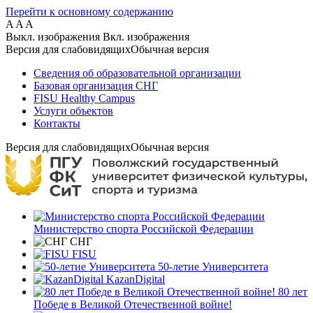
Перейти к основному содержанию
A
A
A
Выкл. изображения
Вкл. изображения
Версия для слабовидящих
Обычная версия
Сведения об образовательной организации
Базовая организация СНГ
FISU Healthy Campus
Услуги объектов
Контакты
Версия для слабовидящих
Обычная версия
Министерство спорта Российской Федерации
СНГ
FISU
50-летие Университета
KazanDigital
80 лет
Победе в Великой Отечественной войне!