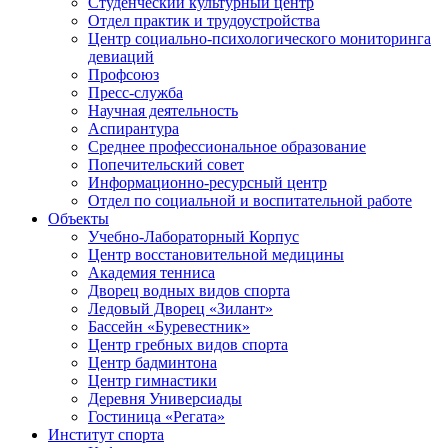
Студенческий культурный центр
Отдел практик и трудоустройства
Центр социально-психологического мониторинга
девиаций
Профсоюз
Пресс-служба
Научная деятельность
Аспирантура
Среднее профессиональное образование
Попечительский совет
Информационно-ресурсный центр
Отдел по социальной и воспитательной работе
Объекты
Учебно-Лабораторный Корпус
Центр восстановительной медицины
Академия тенниса
Дворец водных видов спорта
Ледовый Дворец «Зилант»
Бассейн «Буревестник»
Центр гребных видов спорта
Центр бадминтона
Центр гимнастики
Деревня Универсиады
Гостиница «Регата»
Институт спорта