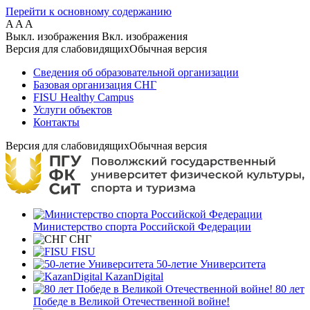
Перейти к основному содержанию
A
A
A
Выкл. изображения
Вкл. изображения
Версия для слабовидящих
Обычная версия
Сведения об образовательной организации
Базовая организация СНГ
FISU Healthy Campus
Услуги объектов
Контакты
Версия для слабовидящих
Обычная версия
Министерство спорта Российской Федерации
СНГ
FISU
50-летие Университета
KazanDigital
80 лет
Победе в Великой Отечественной войне!