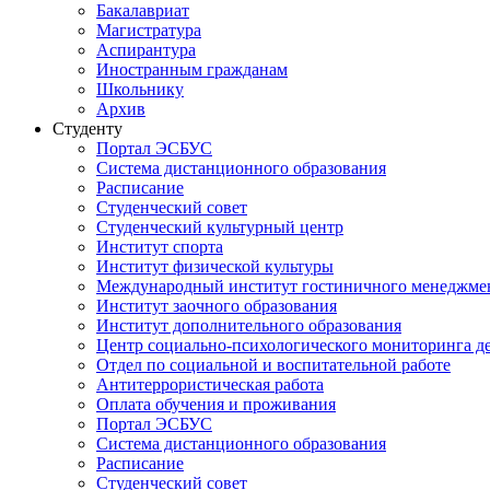
Бакалавриат
Магистратура
Аспирантура
Иностранным гражданам
Школьнику
Архив
Студенту
Портал ЭСБУС
Система дистанционного образования
Расписание
Студенческий совет
Студенческий культурный центр
Институт спорта
Институт физической культуры
Международный институт гостиничного менеджмен
Институт заочного образования
Институт дополнительного образования
Центр социально-психологического мониторинга д
Отдел по социальной и воспитательной работе
Антитеррористическая работа
Оплата обучения и проживания
Портал ЭСБУС
Система дистанционного образования
Расписание
Студенческий совет