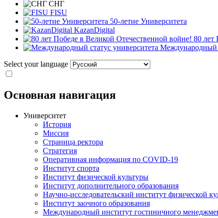
СНГ
FISU
50-летие Университета
KazanDigital
80 лет
Международный с
Select your language
Основная навигация
Университет
История
Миссия
Страница ректора
Стратегия
Оперативная информация по COVID-19
Институт спорта
Институт физической культуры
Институт дополнительного образования
Научно-исследовательский институт физической ку
Институт заочного образования
Международный институт гостиничного менеджмен