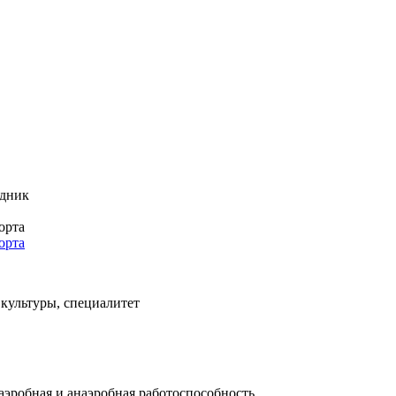
удник
орта
орта
культуры, специалитет
аэробная и анаэробная работоспособность