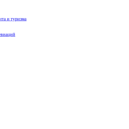
та и туризма
евиаций