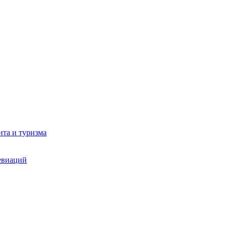
та и туризма
евиаций