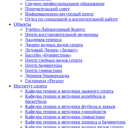
Среднее профессиональное образование
Попечительский совет
Информационно-ресурсный центр
Отдел по социальной и воспитательной работе
Объекты
Учебно-Лабораторный Корпус
Центр восстановительной медицины
Академия тенниса
Дворец водных видов спорта
Ледовый Дворец «Зилант»
Бассейн «Буревестник»
Центр гребных видов спорта
Центр бадминтона
Центр гимнастики
Деревня Универсиады
Гостиница «Регата»
Институт спорта
Кафедра теории и методики лыжного спорта
Кафедра теории и методики волейбола и
баскетбола
Кафедра теории и методики футбола и хоккея
Кафедра теории и методики единоборств
Кафедра теории и методики гимнастики
Кафедра теории и методики тенниса и бадминтона
Кафедра теории и методики водных видов спорта