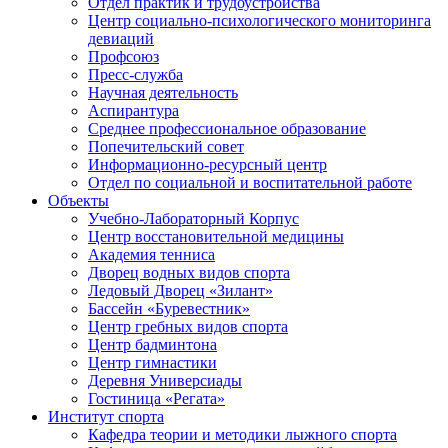
Отдел практик и трудоустройства
Центр социально-психологического мониторинга
девиаций
Профсоюз
Пресс-служба
Научная деятельность
Аспирантура
Среднее профессиональное образование
Попечительский совет
Информационно-ресурсный центр
Отдел по социальной и воспитательной работе
Объекты
Учебно-Лабораторный Корпус
Центр восстановительной медицины
Академия тенниса
Дворец водных видов спорта
Ледовый Дворец «Зилант»
Бассейн «Буревестник»
Центр гребных видов спорта
Центр бадминтона
Центр гимнастики
Деревня Универсиады
Гостиница «Регата»
Институт спорта
Кафедра теории и методики лыжного спорта