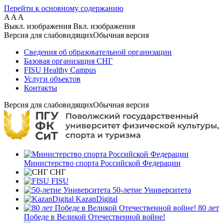
Перейти к основному содержанию
A
A
A
Выкл. изображения
Вкл. изображения
Версия для слабовидящих
Обычная версия
Сведения об образовательной организации
Базовая организация СНГ
FISU Healthy Campus
Услуги объектов
Контакты
Версия для слабовидящих
Обычная версия
Министерство спорта Российской Федерации
СНГ
FISU
50-летие Университета
KazanDigital
80 лет
Победе в Великой Отечественной войне!