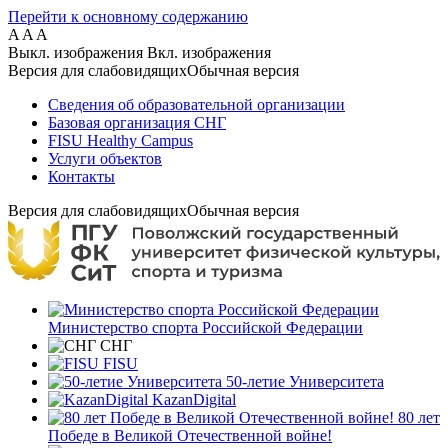
Перейти к основному содержанию
A
A
A
Выкл. изображения
Вкл. изображения
Версия для слабовидящих
Обычная версия
Сведения об образовательной организации
Базовая организация СНГ
FISU Healthy Campus
Услуги объектов
Контакты
Версия для слабовидящих
Обычная версия
Министерство спорта Российской Федерации
СНГ
FISU
50-летие Университета
KazanDigital
80 лет
Победе в Великой Отечественной войне!