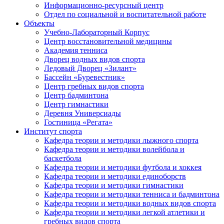
Информационно-ресурсный центр
Отдел по социальной и воспитательной работе
Объекты
Учебно-Лабораторный Корпус
Центр восстановительной медицины
Академия тенниса
Дворец водных видов спорта
Ледовый Дворец «Зилант»
Бассейн «Буревестник»
Центр гребных видов спорта
Центр бадминтона
Центр гимнастики
Деревня Универсиады
Гостиница «Регата»
Институт спорта
Кафедра теории и методики лыжного спорта
Кафедра теории и методики волейбола и
баскетбола
Кафедра теории и методики футбола и хоккея
Кафедра теории и методики единоборств
Кафедра теории и методики гимнастики
Кафедра теории и методики тенниса и бадминтона
Кафедра теории и методики водных видов спорта
Кафедра теории и методики легкой атлетики и
гребных видов спорта