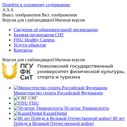
Перейти к основному содержанию
A
A
A
Выкл. изображения
Вкл. изображения
Версия для слабовидящих
Обычная версия
Сведения об образовательной организации
Базовая организация СНГ
FISU Healthy Campus
Услуги объектов
Контакты
Версия для слабовидящих
Обычная версия
Министерство спорта Российской Федерации
СНГ
FISU
50-летие Университета
KazanDigital
80 лет
Победе в Великой Отечественной войне!