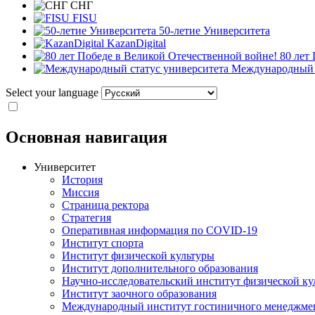
СНГ
FISU
50-летие Университета
KazanDigital
80 лет
Международный с
Select your language
Основная навигация
Университет
История
Миссия
Страница ректора
Стратегия
Оперативная информация по COVID-19
Институт спорта
Институт физической культуры
Институт дополнительного образования
Научно-исследовательский институт физической ку
Институт заочного образования
Международный институт гостиничного менеджмен