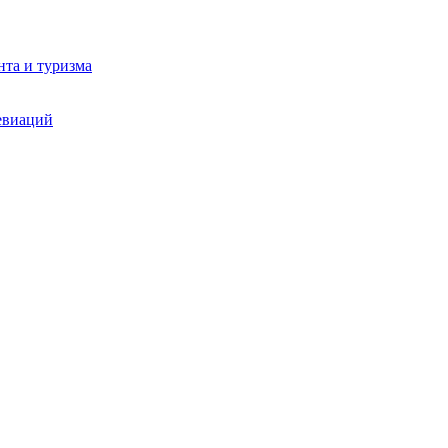
та и туризма
евиаций