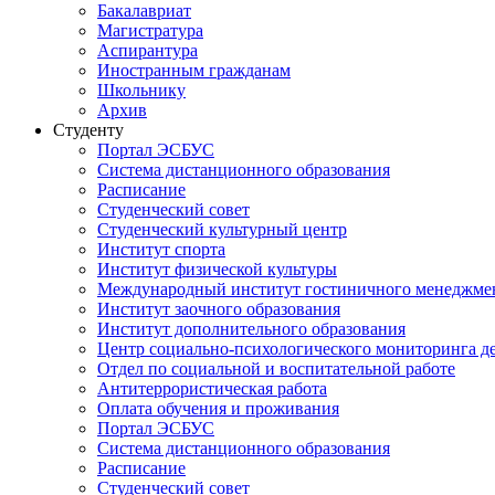
Бакалавриат
Магистратура
Аспирантура
Иностранным гражданам
Школьнику
Архив
Студенту
Портал ЭСБУС
Система дистанционного образования
Расписание
Студенческий совет
Студенческий культурный центр
Институт спорта
Институт физической культуры
Международный институт гостиничного менеджмен
Институт заочного образования
Институт дополнительного образования
Центр социально-психологического мониторинга д
Отдел по социальной и воспитательной работе
Антитеррористическая работа
Оплата обучения и проживания
Портал ЭСБУС
Система дистанционного образования
Расписание
Студенческий совет