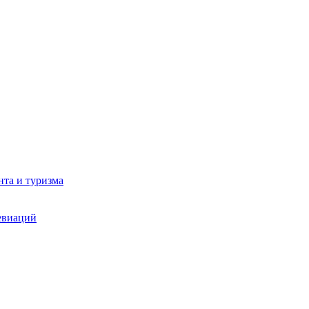
та и туризма
евиаций