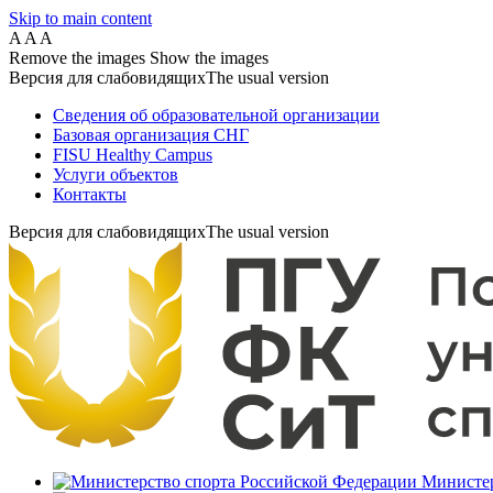
Skip to main content
A
A
A
Remove the images
Show the images
Версия для слабовидящих
The usual version
Сведения об образовательной организации
Базовая организация СНГ
FISU Healthy Campus
Услуги объектов
Контакты
Версия для слабовидящих
The usual version
Министер