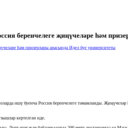
оссия беренчелеге җиңүчеләре һәм приз
эларда ишү буенча Россия беренчелеге тәмамланды. Җиңүчеләр һ
зышлар кертелгән иде.
ады. Дүрт ишкәкле байдаркаларда 200 метр дистанциядә ул Мәс