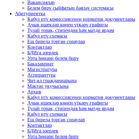
Вакансияләр
Белем бирү сыйфатын бәяләү системасы
Абитуриентка
Кабул итү комиссиясенең норматив документлары
Ачык ишекләр көнен үткәрү графигы
Тулай торак, стипендия һәм матди ярдәм
Кабул итү схемасы
Еш бирелә торган сораулар
Контактлар
БДИга әзерлек
Урта һөнәри белем бирү
Бакалавриат
Магистратура
Аспирантура
Чит ил гражданнарына
Мәктәп укучысына
Архив
Кабул итү комиссиясенең норматив документлары
Ачык ишекләр көнен үткәрү графигы
Тулай торак, стипендия һәм матди ярдәм
Кабул итү схемасы
Еш бирелә торган сораулар
Контактлар
БДИга әзерлек
Урта һөнәри белем бирү