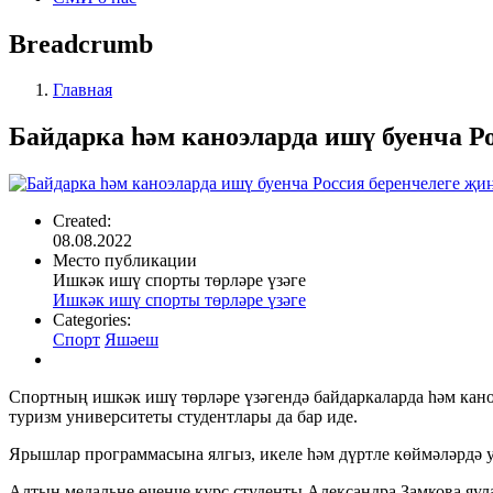
Breadcrumb
Главная
Байдарка һәм каноэларда ишү буенча Р
Created:
08.08.2022
Место публикации
Ишкәк ишү спорты төрләре үзәге
Ишкәк ишү спорты төрләре үзәге
Categories:
Спорт
Яшәеш
Спортның ишкәк ишү төрләре үзәгендә байдаркаларда һәм кано
туризм университеты студентлары да бар иде.
Ярышлар программасына ялгыз, икеле һәм дүртле көймәләрдә у
Алтын медальне өченче курс студенты Александра Замкова яул