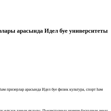
ерлары арасында Идел буе университеты
әм призерлар арасында Идел буе физик культура, спорт һәм
кәү өлкәсе данын яклады. Пьедесталның икенче баскычын аның