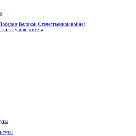
ы
 Победе в Великой Отечественной войне!
татус университета
туты
титуты