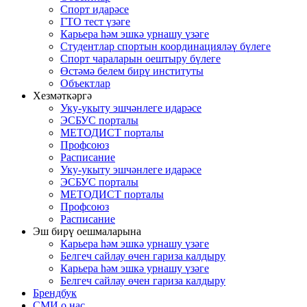
Спорт идарәсе
ГТО тест үзәге
Карьера һәм эшкә урнашу үзәге
Студентлар спортын координацияләү бүлеге
Спорт чараларын оештыру бүлеге
Өстәмә белем бирү институты
Объектлар
Хезмәткәргә
Уку-укыту эшчәнлеге идарәсе
ЭСБУС порталы
МЕТОДИСТ порталы
Профсоюз
Расписание
Уку-укыту эшчәнлеге идарәсе
ЭСБУС порталы
МЕТОДИСТ порталы
Профсоюз
Расписание
Эш бирү оешмаларына
Карьера һәм эшкә урнашу үзәге
Белгеч сайлау өчен гариза калдыру
Карьера һәм эшкә урнашу үзәге
Белгеч сайлау өчен гариза калдыру
Брендбук
СМИ о нас