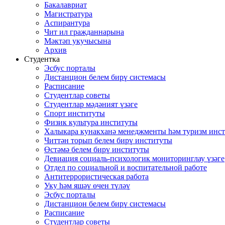
Бакалавриат
Магистратура
Аспирантура
Чит ил гражданнарына
Мәктәп укучысына
Архив
Студентка
Эсбус порталы
Дистанцион белем бирү системасы
Расписание
Студентлар советы
Студентлар мәдәният үзәге
Спорт институты
Физик культура институты
Халыкара кунакханә менеджменты һәм туризм инс
Читтән торып белем бирү институты
Өстәмә белем бирү институты
Девиация социаль-психологик мониторинглау үзәге
Отдел по социальной и воспитательной работе
Антитеррористическая работа
Уку һәм яшәү өчен түләү
Эсбус порталы
Дистанцион белем бирү системасы
Расписание
Студентлар советы