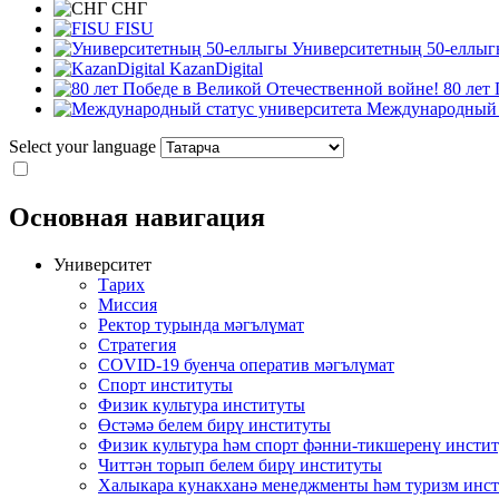
СНГ
FISU
Университетның 50-еллыг
KazanDigital
80 лет
Международный с
Select your language
Основная навигация
Университет
Тарих
Миссия
Ректор турында мәгълүмат
Стратегия
COVID-19 буенча оператив мәгълүмат
Спорт институты
Физик культура институты
Өстәмә белем бирү институты
Физик культура һәм спорт фәнни-тикшеренү инсти
Читтән торып белем бирү институты
Халыкара кунакханә менеджменты һәм туризм инс