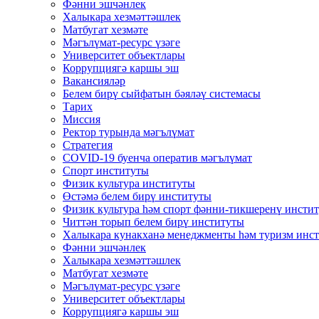
Фәнни эшчәнлек
Халыкара хезмәттәшлек
Матбугат хезмәте
Мәгълүмат-ресурс үзәге
Университет объектлары
Коррупциягә каршы эш
Вакансияләр
Белем бирү сыйфатын бәяләү системасы
Тарих
Миссия
Ректор турында мәгълүмат
Стратегия
COVID-19 буенча оператив мәгълүмат
Спорт институты
Физик культура институты
Өстәмә белем бирү институты
Физик культура һәм спорт фәнни-тикшеренү инсти
Читтән торып белем бирү институты
Халыкара кунакханә менеджменты һәм туризм инс
Фәнни эшчәнлек
Халыкара хезмәттәшлек
Матбугат хезмәте
Мәгълүмат-ресурс үзәге
Университет объектлары
Коррупциягә каршы эш