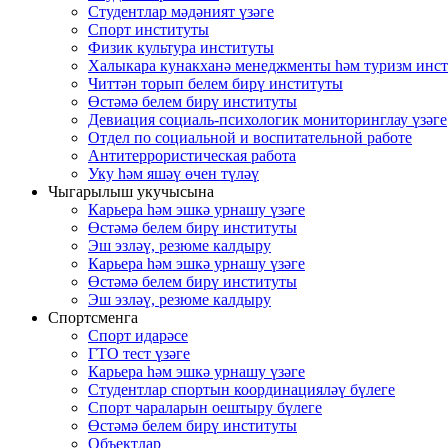
Студентлар мәдәният үзәге
Спорт институты
Физик культура институты
Халыкара кунакханә менеджменты һәм туризм инс
Читтән торып белем бирү институты
Өстәмә белем бирү институты
Девиация социаль-психологик мониторинглау үзәге
Отдел по социальной и воспитательной работе
Антитеррористическая работа
Уку һәм яшәү өчен түләү
Чыгарылыш укучысына
Карьера һәм эшкә урнашу үзәге
Өстәмә белем бирү институты
Эш эзләү, резюме калдыру
Карьера һәм эшкә урнашу үзәге
Өстәмә белем бирү институты
Эш эзләү, резюме калдыру
Спортсменга
Спорт идарәсе
ГТО тест үзәге
Карьера һәм эшкә урнашу үзәге
Студентлар спортын координацияләү бүлеге
Спорт чараларын оештыру бүлеге
Өстәмә белем бирү институты
Объектлар