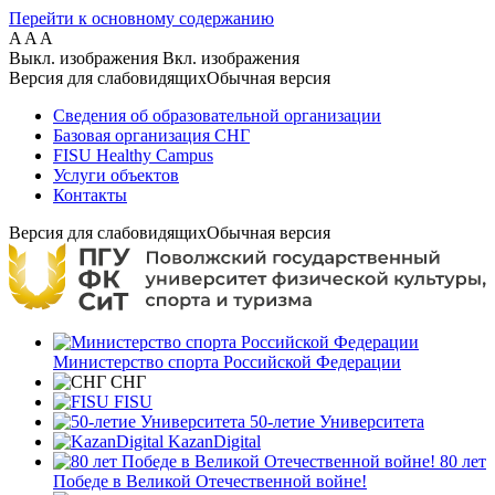
Перейти к основному содержанию
A
A
A
Выкл. изображения
Вкл. изображения
Версия для слабовидящих
Обычная версия
Сведения об образовательной организации
Базовая организация СНГ
FISU Healthy Campus
Услуги объектов
Контакты
Версия для слабовидящих
Обычная версия
Министерство спорта Российской Федерации
СНГ
FISU
50-летие Университета
KazanDigital
80 лет
Победе в Великой Отечественной войне!