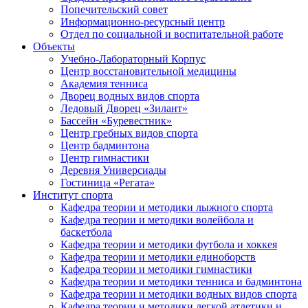
Попечительский совет
Информационно-ресурсный центр
Отдел по социальной и воспитательной работе
Объекты
Учебно-Лабораторный Корпус
Центр восстановительной медицины
Академия тенниса
Дворец водных видов спорта
Ледовый Дворец «Зилант»
Бассейн «Буревестник»
Центр гребных видов спорта
Центр бадминтона
Центр гимнастики
Деревня Универсиады
Гостиница «Регата»
Институт спорта
Кафедра теории и методики лыжного спорта
Кафедра теории и методики волейбола и
баскетбола
Кафедра теории и методики футбола и хоккея
Кафедра теории и методики единоборств
Кафедра теории и методики гимнастики
Кафедра теории и методики тенниса и бадминтона
Кафедра теории и методики водных видов спорта
Кафедра теории и методики легкой атлетики и