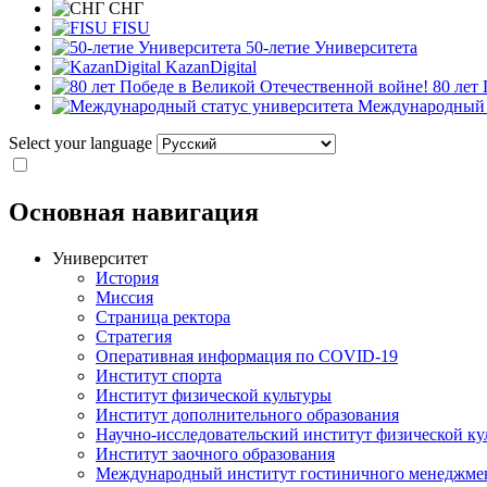
СНГ
FISU
50-летие Университета
KazanDigital
80 лет
Международный с
Select your language
Основная навигация
Университет
История
Миссия
Страница ректора
Стратегия
Оперативная информация по COVID-19
Институт спорта
Институт физической культуры
Институт дополнительного образования
Научно-исследовательский институт физической ку
Институт заочного образования
Международный институт гостиничного менеджмен