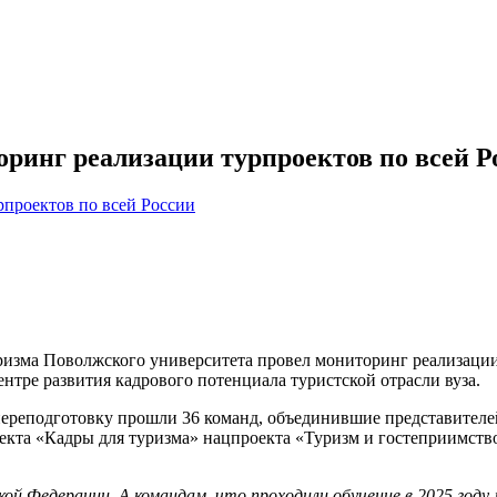
ринг реализации турпроектов по всей Р
ризма Поволжского университета провел мониторинг реализации
ентре развития кадрового потенциала туристской отрасли вуза.
переподготовку прошли 36 команд, объединившие представителей
екта «Кадры для туризма» нацпроекта «Туризм и гостеприимство
ой Федерации. А командам, что проходили обучение в 2025 году