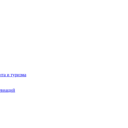
та и туризма
евиаций