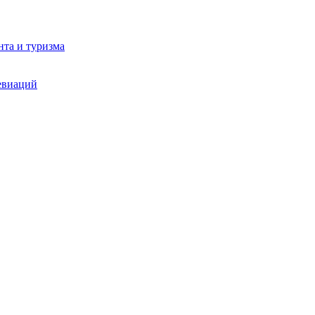
та и туризма
евиаций