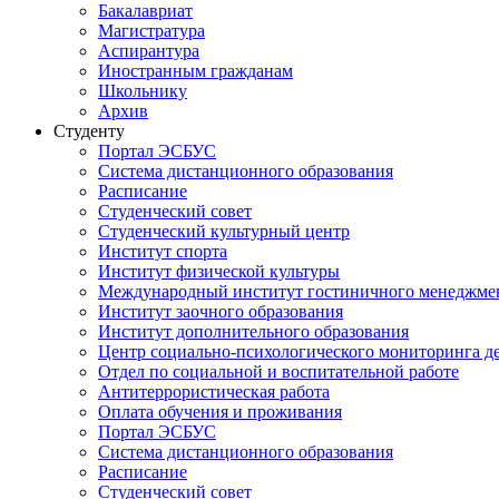
Бакалавриат
Магистратура
Аспирантура
Иностранным гражданам
Школьнику
Архив
Студенту
Портал ЭСБУС
Система дистанционного образования
Расписание
Студенческий совет
Студенческий культурный центр
Институт спорта
Институт физической культуры
Международный институт гостиничного менеджмен
Институт заочного образования
Институт дополнительного образования
Центр социально-психологического мониторинга д
Отдел по социальной и воспитательной работе
Антитеррористическая работа
Оплата обучения и проживания
Портал ЭСБУС
Система дистанционного образования
Расписание
Студенческий совет