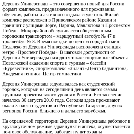
Деревня Универсиады – это совершенно новый для России
формат комплекса, предназначенного для проживания,
обучения, работы и активного отдыха студентов. Жилой
комплекс расположен в Приволжском районе Казани и
граничит с улицами Зорге, Парина, Мавлютова и Проспектом
Победы. Микрорайон обслуживается общественным
городским транспортом – маршрутный автобус № 47 и
троллейбус № 8. Время поездки до центра города 45 мин.
Недалеко от Деревни Универсиады расположена станция
метро «Проспект Победы». В шаговой доступности от
Деревни Универсиады находятся также спортивные объекты
Поволжской академии спорта и туризма – бассейн
«Буревестник», спорткомплекс «Зилант»,Центр бадминтона,
Академия тенниса, Центр гимнастики.
Деревня Универсиады задумывалась как студенческий
городок, который на сегодняшний день является самым
крупным проектом такого уровня в России. Его заселение
началось 30 августа 2010 года. Сегодня здесь проживают
около 3 тысяч студентов из Республики Татарстан, других
регионов России, ближнего и дальнего зарубежья.
На охраняемой территории Деревни Универсиады работают в
круглосуточном режиме здравпункт и аптека, осуществляется
почтовое обслуживание, работает пункт охраны