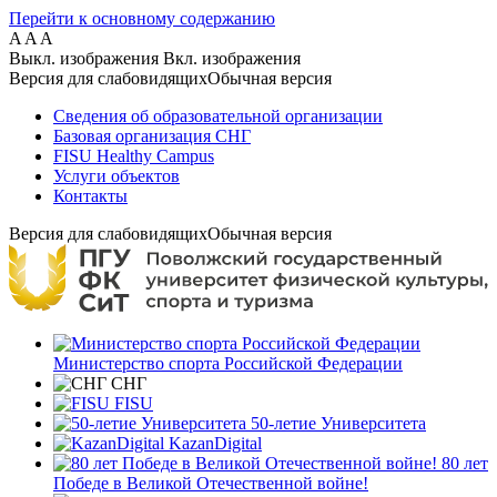
Перейти к основному содержанию
A
A
A
Выкл. изображения
Вкл. изображения
Версия для слабовидящих
Обычная версия
Сведения об образовательной организации
Базовая организация СНГ
FISU Healthy Campus
Услуги объектов
Контакты
Версия для слабовидящих
Обычная версия
Министерство спорта Российской Федерации
СНГ
FISU
50-летие Университета
KazanDigital
80 лет
Победе в Великой Отечественной войне!