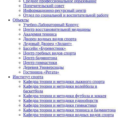
Среднее профессиональное образование
Попечительский совет
Информационно-ресурсный центр
Отдел по социальной и воспитательной работе
Объекты
Учебно-Лабораторный Корпус
Центр восстановительной медицины
Академия тенниса
Дворец водных видов спорта
Ледовый Дворец «Зилант»
Бассейн «Буревестник»
Центр гребных видов спорта
Центр бадминтона
Центр гимнастики
Деревня Универсиады
Гостиница «Регата»
Институт спорта
Кафедра теории и методики лыжного спорта
Кафедра теории и методики волейбола и
баскетбола
Кафедра теории и методики футбола и хоккея
Кафедра теории и методики единоборств
Кафедра теории и методики гимнастики
Кафедра теории и методики тенниса и бадминтона
Кафедра теории и методики водных видов спорта