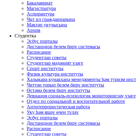
Бакалавриат
Магистратура
Аспирантура
Чит ил гражданнарына
Мәктәп укучысына
Архив
Студентка
Эсбус порталы
Дистанцион белем бирү системасы
Расписание
Студентлар советы
Студентлар мәдәният үзәге
Спорт институты
Физик культура институты
Халыкара кунакханә менеджменты һәм туризм инс
Читтән торып белем бирү институты
Өстәмә белем бирү институты
Девиация социаль-психологик мониторинглау үзәге
Отдел по социальной и воспитательной работе
Антитеррористическая работа
Уку һәм яшәү өчен түләү
Эсбус порталы
Дистанцион белем бирү системасы
Расписание
Студентлар советы