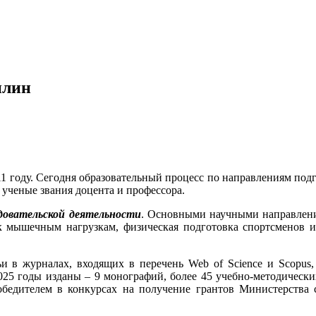
плин
1 году. Сегодня образовательный процесс по направлениям подго
 ученые звания доцента и профессора.
довательской деятельности
. Основными научными направлени
 к мышечным нагрузкам, физическая подготовка спортсменов 
и в журналах, входящих в перечень Web of Science и Scopu
2025 годы изданы – 9 монографий, более 45 учебно-методически
победителем в конкурсах на получение грантов Министерства