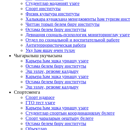
Студентлар мәдәният үзәге
Спорт институты
Физик культура институты
Халыкара кунакханә менеджменты һәм туризм инс
Читтән торып белем бирү институты
Өстәмә белем бирү институты
Девиация социаль-психологик мониторинглау үзәге
Отдел по социальной и воспитательной работе
Антитеррористическая работа
Уку һәм яшәү өчен түләү
Чыгарылыш укучысына
Карьера һәм эшкә урнашу үзәге
Өстәмә белем бирү институты
Эш эзләү, резюме калдыру
Карьера һәм эшкә урнашу үзәге
Өстәмә белем бирү институты
Эш эзләү, резюме калдыру
Спортсменга
Спорт идарәсе
ГТО тест үзәге
Карьера һәм эшкә урнашу үзәге
Студентлар спортын координацияләү бүлеге
Спорт чараларын оештыру бүлеге
Өстәмә белем бирү институты
Объектлар