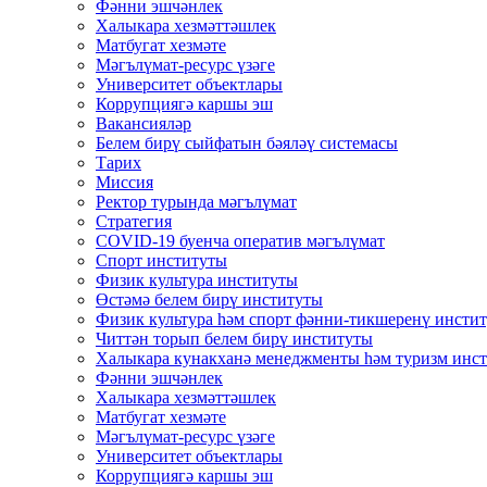
Фәнни эшчәнлек
Халыкара хезмәттәшлек
Матбугат хезмәте
Мәгълүмат-ресурс үзәге
Университет объектлары
Коррупциягә каршы эш
Вакансияләр
Белем бирү сыйфатын бәяләү системасы
Тарих
Миссия
Ректор турында мәгълүмат
Стратегия
COVID-19 буенча оператив мәгълүмат
Спорт институты
Физик культура институты
Өстәмә белем бирү институты
Физик культура һәм спорт фәнни-тикшеренү инсти
Читтән торып белем бирү институты
Халыкара кунакханә менеджменты һәм туризм инс
Фәнни эшчәнлек
Халыкара хезмәттәшлек
Матбугат хезмәте
Мәгълүмат-ресурс үзәге
Университет объектлары
Коррупциягә каршы эш