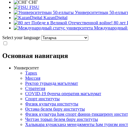
СНГ
FISU
Университетның 50-еллыг
KazanDigital
80 лет
Международный с
Select your language
Основная навигация
Университет
Тарих
Миссия
Ректор турында мәгълүмат
Стратегия
COVID-19 буенча оператив мәгълүмат
Спорт институты
Физик культура институты
Өстәмә белем бирү институты
Физик культура һәм спорт фәнни-тикшеренү инсти
Читтән торып белем бирү институты
Халыкара кунакханә менеджменты һәм туризм инс