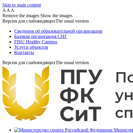
Skip to main content
A
A
A
Remove the images
Show the images
Версия для слабовидящих
The usual version
Сведения об образовательной организации
Базовая организация СНГ
FISU Healthy Campus
Услуги объектов
Контакты
Версия для слабовидящих
The usual version
Министер