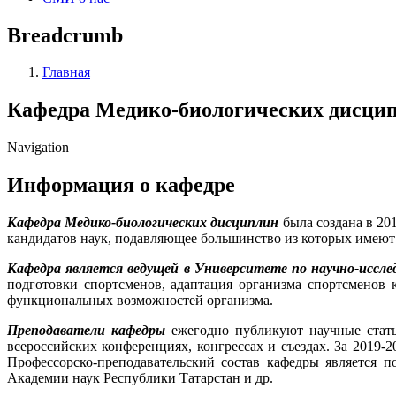
Breadcrumb
Главная
Кафедра Медико-биологических дисци
Navigation
Информация о кафедре
Кафедра Медико-биологических дисциплин
была создана в 201
кандидатов наук, подавляющее большинство из которых имеют
Кафедра является ведущей в Университете по научно-иссле
подготовки спортсменов, адаптация организма спортсменов
функциональных возможностей организма.
Преподаватели кафедры
ежегодно публикуют научные стать
всероссийских конференциях, конгрессах и съездах. За 2019-
Профессорско-преподавательский состав кафедры является 
Академии наук Республики Татарстан и др.