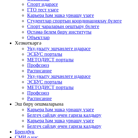
Спорт идарәсе
ГТО тест үзәге
Карьера һәм эшкә урнашу үзәге
Студентлар спортын координацияләү бүлеге
Спорт чараларын оештыру бүлеге
Өстәмә белем бирү институты
Объектлар
Хезмәткәргә
Уку-укыту эшчәнлеге идарәсе
ЭСБУС порталы
МЕТОДИСТ порталы
Профсоюз
Расписание
Уку-укыту эшчәнлеге идарәсе
ЭСБУС порталы
МЕТОДИСТ порталы
Профсоюз
Расписание
Эш бирү оешмаларына
Карьера һәм эшкә урнашу үзәге
Белгеч сайлау өчен гариза калдыру
Карьера һәм эшкә урнашу үзәге
Белгеч сайлау өчен гариза калдыру
Брендбук
СМИ о нас