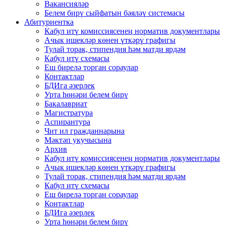
Вакансияләр
Белем бирү сыйфатын бәяләү системасы
Абитуриентка
Кабул итү комиссиясенең норматив документлары
Ачык ишекләр көнен үткәрү графигы
Тулай торак, стипендия һәм матди ярдәм
Кабул итү схемасы
Еш бирелә торган сораулар
Контактлар
БДИга әзерлек
Урта һөнәри белем бирү
Бакалавриат
Магистратура
Аспирантура
Чит ил гражданнарына
Мәктәп укучысына
Архив
Кабул итү комиссиясенең норматив документлары
Ачык ишекләр көнен үткәрү графигы
Тулай торак, стипендия һәм матди ярдәм
Кабул итү схемасы
Еш бирелә торган сораулар
Контактлар
БДИга әзерлек
Урта һөнәри белем бирү