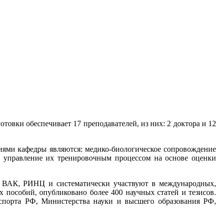
товки обеспечивает 17 преподавателей, из них: 2 доктора и 12
ями кафедры являются: медико-биологическое сопровождение
и управление их тренировочным процессом на основе оценки
s, ВАК, РИНЦ и систематически участвуют в международных,
х пособий, опубликовано более 400 научных статей и тезисов.
 спорта РФ, Министерства науки и высшего образования РФ,