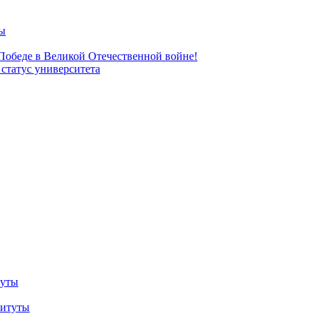
ы
 Победе в Великой Отечественной войне!
татус университета
туты
титуты