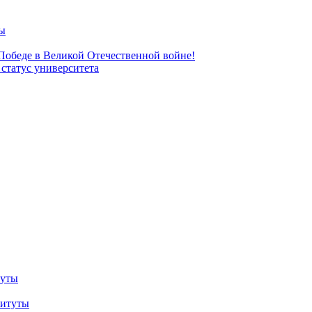
ы
 Победе в Великой Отечественной войне!
татус университета
туты
титуты