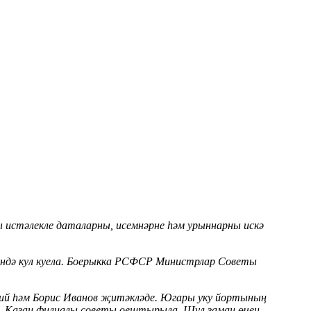
ы истәлекле даталарны, исемнәрне һәм урыннарны искә
ендә кул куела. Боерыкка РСФСР Министрлар Советы
ский һәм Борис Иванов җитәкләде. Югары уку йортының
 – Казан филиалы советы оештырыла. Шул заман өчен