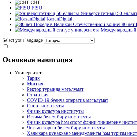
СНГ
FISU
Университетның 50-еллыг
KazanDigital
80 лет
Международный с
Select your language
Основная навигация
Университет
Тарих
Миссия
Ректор турында мәгълүмат
Стратегия
COVID-19 буенча оператив мәгълүмат
Спорт институты
Физик культура институты
Өстәмә белем бирү институты
Физик культура һәм спорт фәнни-тикшеренү инсти
Читтән торып белем бирү институты
Халыкара кунакханә менеджменты һәм туризм инс