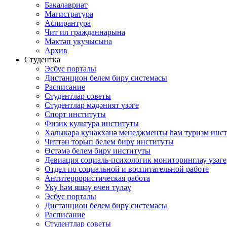
Бакалавриат
Магистратура
Аспирантура
Чит ил гражданнарына
Мәктәп укучысына
Архив
Студентка
Эсбус порталы
Дистанцион белем бирү системасы
Расписание
Студентлар советы
Студентлар мәдәният үзәге
Спорт институты
Физик культура институты
Халыкара кунакханә менеджменты һәм туризм инс
Читтән торып белем бирү институты
Өстәмә белем бирү институты
Девиация социаль-психологик мониторинглау үзәге
Отдел по социальной и воспитательной работе
Антитеррористическая работа
Уку һәм яшәү өчен түләү
Эсбус порталы
Дистанцион белем бирү системасы
Расписание
Студентлар советы