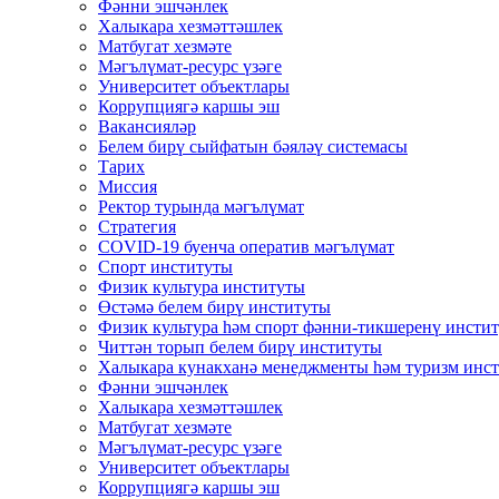
Фәнни эшчәнлек
Халыкара хезмәттәшлек
Матбугат хезмәте
Мәгълүмат-ресурс үзәге
Университет объектлары
Коррупциягә каршы эш
Вакансияләр
Белем бирү сыйфатын бәяләү системасы
Тарих
Миссия
Ректор турында мәгълүмат
Стратегия
COVID-19 буенча оператив мәгълүмат
Спорт институты
Физик культура институты
Өстәмә белем бирү институты
Физик культура һәм спорт фәнни-тикшеренү инсти
Читтән торып белем бирү институты
Халыкара кунакханә менеджменты һәм туризм инс
Фәнни эшчәнлек
Халыкара хезмәттәшлек
Матбугат хезмәте
Мәгълүмат-ресурс үзәге
Университет объектлары
Коррупциягә каршы эш