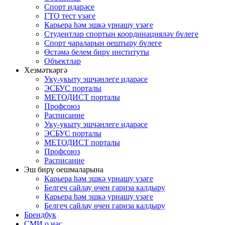
Спорт идарәсе
ГТО тест үзәге
Карьера һәм эшкә урнашу үзәге
Студентлар спортын координацияләү бүлеге
Спорт чараларын оештыру бүлеге
Өстәмә белем бирү институты
Объектлар
Хезмәткәргә
Уку-укыту эшчәнлеге идарәсе
ЭСБУС порталы
МЕТОДИСТ порталы
Профсоюз
Расписание
Уку-укыту эшчәнлеге идарәсе
ЭСБУС порталы
МЕТОДИСТ порталы
Профсоюз
Расписание
Эш бирү оешмаларына
Карьера һәм эшкә урнашу үзәге
Белгеч сайлау өчен гариза калдыру
Карьера һәм эшкә урнашу үзәге
Белгеч сайлау өчен гариза калдыру
Брендбук
СМИ о нас