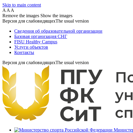
Skip to main content
A
A
A
Remove the images
Show the images
Версия для слабовидящих
The usual version
Сведения об образовательной организации
Базовая организация СНГ
FISU Healthy Campus
Услуги объектов
Контакты
Версия для слабовидящих
The usual version
Министер