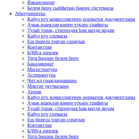
Вакансияләр
Белем бирү сыйфатын бәяләү системасы
Абитуриентка
Кабул итү комиссиясенең норматив документлары
Ачык ишекләр көнен үткәрү графигы
Тулай торак, стипендия һәм матди ярдәм
Кабул итү схемасы
Еш бирелә торган сораулар
Контактлар
БДИга әзерлек
Урта һөнәри белем бирү
Бакалавриат
Магистратура
Аспирантура
Чит ил гражданнарына
Мәктәп укучысына
Архив
Кабул итү комиссиясенең норматив документлары
Ачык ишекләр көнен үткәрү графигы
Тулай торак, стипендия һәм матди ярдәм
Кабул итү схемасы
Еш бирелә торган сораулар
Контактлар
БДИга әзерлек
Урта һөнәри белем бирү