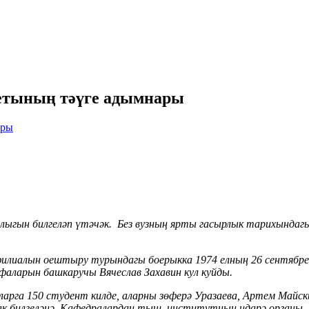
тетының тәүге адымнары
ллыгын билгеләп үтәчәк. Без вузның ярты гасырлык тарихындаг
филиалын оештыру турындагы боерыкка 1974 елның 26 сентябр
фаларын башкаручы Вячеслав Захавин кул куйды.
аларга 150 студент килде, аларны зөферә Уразаева, Артем Май
вак билгеләнә. Кафедралардан тыш, институтның идарә органы