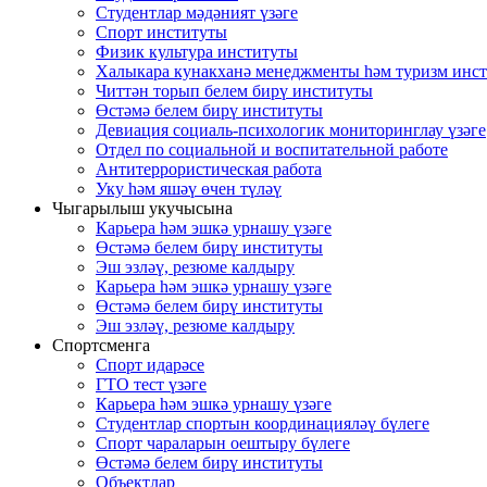
Студентлар мәдәният үзәге
Спорт институты
Физик культура институты
Халыкара кунакханә менеджменты һәм туризм инс
Читтән торып белем бирү институты
Өстәмә белем бирү институты
Девиация социаль-психологик мониторинглау үзәге
Отдел по социальной и воспитательной работе
Антитеррористическая работа
Уку һәм яшәү өчен түләү
Чыгарылыш укучысына
Карьера һәм эшкә урнашу үзәге
Өстәмә белем бирү институты
Эш эзләү, резюме калдыру
Карьера һәм эшкә урнашу үзәге
Өстәмә белем бирү институты
Эш эзләү, резюме калдыру
Спортсменга
Спорт идарәсе
ГТО тест үзәге
Карьера һәм эшкә урнашу үзәге
Студентлар спортын координацияләү бүлеге
Спорт чараларын оештыру бүлеге
Өстәмә белем бирү институты
Объектлар