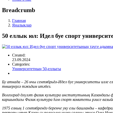
Breadcrumb
Главная
Яналыклар
50 еллык юл: Идел буе спорт универси
Created:
23.09.2024
Categories:
Университетның 50-еллыгы
Бу атнада – 26 нчы сентябрьдә-Идел буе университеты илле е
төшерергә тәкъдим итәбез.
Волгоград дәүләт физик культура институтының Казандагы 
каршындагы Физик культура һәм спорт комитеты рәисе вазый
1975 елның 1 сентябрендә беренче уку елы башланды – кафедр
ректоры итеп Казан су полосына нигез салучы әтисе Олег Но