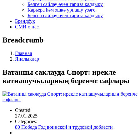
Белгеч сайлау өчен гариза калдыру
Карьера һәм эшкә урнашу үзәге
Белгеч сайлау өчен гариза калдыру
Брендбук
СМИ о нас
Breadcrumb
Главная
Яналыклар
Ватанны саклауда Спорт: ирекле
катнашучыларның беренче сафлары
Created:
27.01.2025
Categories:
80 Победа
Год воинской и трудовой доблести