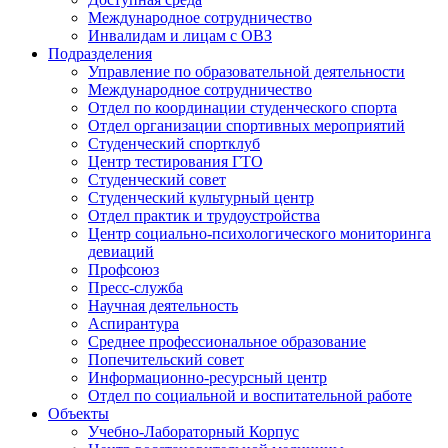
Международное сотрудничество
Инвалидам и лицам с ОВЗ
Подразделения
Управление по образовательной деятельности
Международное сотрудничество
Отдел по координации студенческого спорта
Отдел организации спортивных мероприятий
Студенческий спортклуб
Центр тестирования ГТО
Студенческий совет
Студенческий культурный центр
Отдел практик и трудоустройства
Центр социально-психологического мониторинга
девиаций
Профсоюз
Пресс-служба
Научная деятельность
Аспирантура
Среднее профессиональное образование
Попечительский совет
Информационно-ресурсный центр
Отдел по социальной и воспитательной работе
Объекты
Учебно-Лабораторный Корпус