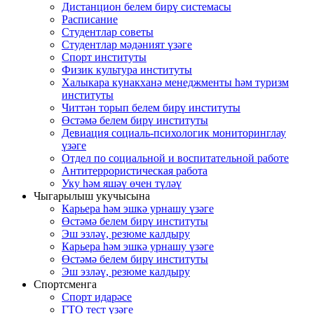
Дистанцион белем бирү системасы
Расписание
Студентлар советы
Студентлар мәдәният үзәге
Спорт институты
Физик культура институты
Халыкара кунакханә менеджменты һәм туризм
институты
Читтән торып белем бирү институты
Өстәмә белем бирү институты
Девиация социаль-психологик мониторинглау
үзәге
Отдел по социальной и воспитательной работе
Антитеррористическая работа
Уку һәм яшәү өчен түләү
Чыгарылыш укучысына
Карьера һәм эшкә урнашу үзәге
Өстәмә белем бирү институты
Эш эзләү, резюме калдыру
Карьера һәм эшкә урнашу үзәге
Өстәмә белем бирү институты
Эш эзләү, резюме калдыру
Спортсменга
Спорт идарәсе
ГТО тест үзәге