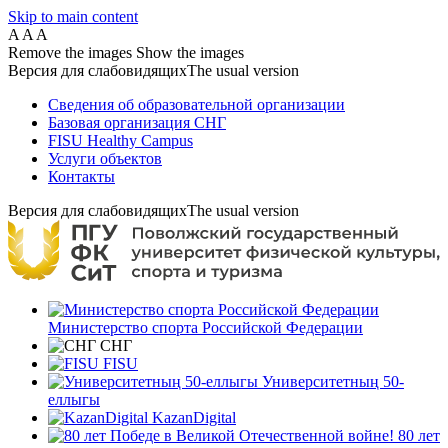
Skip to main content
A
A
A
Remove the images
Show the images
Версия для слабовидящих
The usual version
Сведения об образовательной организации
Базовая организация СНГ
FISU Healthy Campus
Услуги объектов
Контакты
Версия для слабовидящих
The usual version
Министерство спорта Российской Федерации
СНГ
FISU
Университетның 50-
еллыгы
KazanDigital
80 лет