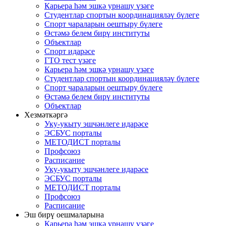
Карьера һәм эшкә урнашу үзәге
Студентлар спортын координацияләү бүлеге
Спорт чараларын оештыру бүлеге
Өстәмә белем бирү институты
Объектлар
Спорт идарәсе
ГТО тест үзәге
Карьера һәм эшкә урнашу үзәге
Студентлар спортын координацияләү бүлеге
Спорт чараларын оештыру бүлеге
Өстәмә белем бирү институты
Объектлар
Хезмәткәргә
Уку-укыту эшчәнлеге идарәсе
ЭСБУС порталы
МЕТОДИСТ порталы
Профсоюз
Расписание
Уку-укыту эшчәнлеге идарәсе
ЭСБУС порталы
МЕТОДИСТ порталы
Профсоюз
Расписание
Эш бирү оешмаларына
Карьера һәм эшкә урнашу үзәге