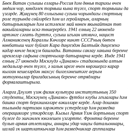
Бөек Ватан сугышы еллары-Россия һәм дөнья тарихы өчен
мөһим чор, көндәлек тормыш кына түгел, спорт тормышы да
үзгәрде. Җиңүнең 80 еллыгына сугыш чорындагы спортның
роле турында сөйләрбез һәм ил геройларын, аларның
батырлыкларын һәм истәлекле май көнен якынайткан төп
вакыйгаларны искә төшерербез. 1941 елның 22 июнендә
иртәнге сәгать дүрттә, сугыш игълан итмичә, нацист
Алманиясенең Кораллы Көчләре кинәт СССРның бөтен
көнбатыш чиге буйлап Кара диңгездән Балтыйк диңгезенә
кадәр көчле һөҗүм башлады. Ватанны саклау хакына беренче
иреклеләр сафына спортчылар батырларча керде. Инде 1941
елның 27 июнендә Мәскәүдә «Динамо» стадионында алтын
медальләр өчен түгел, ә халык иреге өчен көрәшергә карар
кылган кешеләрдән махсус билгеләнештәге аерым
мотоукчылар бригадасының беренче отрядлары
формалаштырыла.
Аларга Дәүләт үзәк физик культура институтының 350
студенты, Мәскәүнең «Динамо» футбол клубы әгъзалары һәм
башка спорт берләшмәләре вәкилләре керде. Алар дошман
тылында партизан хәрәкәтен үстерделәр һәм разведка
операцияләре үткәрделәр. Кызыл Армия Үзәк йортының спорт
бүлеге дә эшчәнлек юнәлешен үзгәртте. Фронтка беренче
булып армия атлетлары, аннары удар чаңгы батальоннары,
шулай ук шартлаткычлар һәм разведчиклар группалары