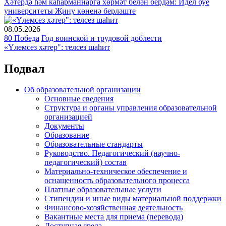
Хәтердә һәм каһарманнарга хөрмәт белән бердәм: Идел буе
университеты Җиңү көненә берләште
08.05.2026
80 Победа
Год воинской и трудовой доблести
«Үлемсез хәтер": телсез шаһит
Подвал
Об образовательной организации
Основные сведения
Структура и органы управления образовательной
организацией
Документы
Образование
Образовательные стандарты
Руководство. Педагогический (научно-
педагогический) состав
Материально-техническое обеспечение и
оснащенность образовательного процесса
Платные образовательные услуги
Стипендии и иные виды материальной поддержки
Финансово-хозяйственная деятельность
Вакантные места для приема (перевода)
Доступная среда