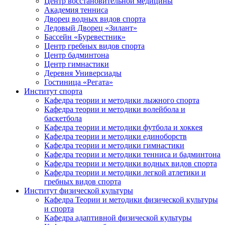
Центр восстановительной медицины
Академия тенниса
Дворец водных видов спорта
Ледовый Дворец «Зилант»
Бассейн «Буревестник»
Центр гребных видов спорта
Центр бадминтона
Центр гимнастики
Деревня Универсиады
Гостиница «Регата»
Институт спорта
Кафедра теории и методики лыжного спорта
Кафедра теории и методики волейбола и
баскетбола
Кафедра теории и методики футбола и хоккея
Кафедра теории и методики единоборств
Кафедра теории и методики гимнастики
Кафедра теории и методики тенниса и бадминтона
Кафедра теории и методики водных видов спорта
Кафедра теории и методики легкой атлетики и
гребных видов спорта
Институт физической культуры
Кафедра Теории и методики физической культуры
и спорта
Кафедра адаптивной физической культуры