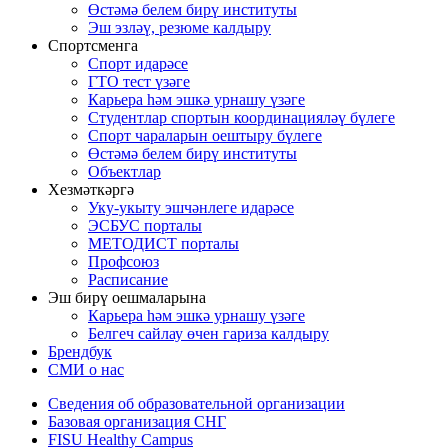
Өстәмә белем бирү институты
Эш эзләү, резюме калдыру
Спортсменга
Спорт идарәсе
ГТО тест үзәге
Карьера һәм эшкә урнашу үзәге
Студентлар спортын координацияләү бүлеге
Спорт чараларын оештыру бүлеге
Өстәмә белем бирү институты
Объектлар
Хезмәткәргә
Уку-укыту эшчәнлеге идарәсе
ЭСБУС порталы
МЕТОДИСТ порталы
Профсоюз
Расписание
Эш бирү оешмаларына
Карьера һәм эшкә урнашу үзәге
Белгеч сайлау өчен гариза калдыру
Брендбук
СМИ о нас
Сведения об образовательной организации
Базовая организация СНГ
FISU Healthy Campus