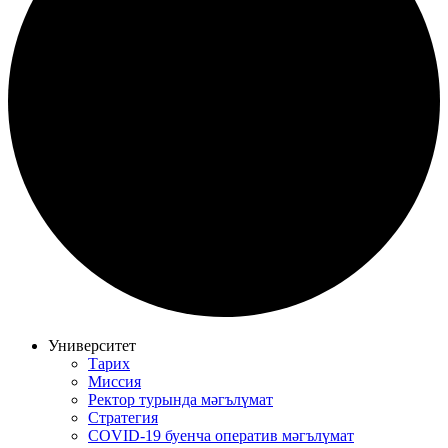
Университет
Тарих
Миссия
Ректор турында мәгълүмат
Стратегия
COVID-19 буенча оператив мәгълүмат