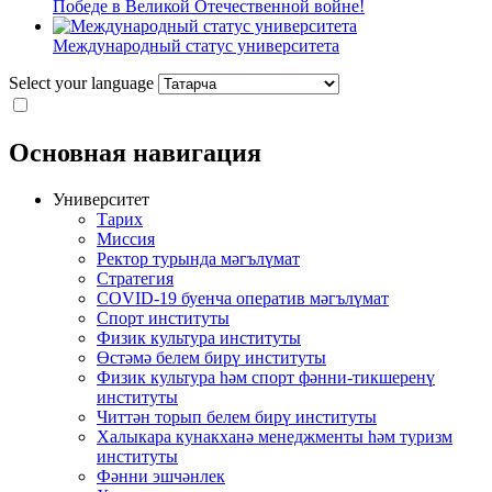
Победе в Великой Отечественной войне!
Международный статус университета
Select your language
Основная навигация
Университет
Тарих
Миссия
Ректор турында мәгълүмат
Стратегия
COVID-19 буенча оператив мәгълүмат
Спорт институты
Физик культура институты
Өстәмә белем бирү институты
Физик культура һәм спорт фәнни-тикшеренү
институты
Читтән торып белем бирү институты
Халыкара кунакханә менеджменты һәм туризм
институты
Фәнни эшчәнлек