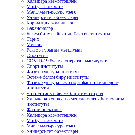
Халыкара хезмәттәшлек
Матбугат хезмәте
Мәгълүмат-ресурс үзәге
Университет объектлары
Коррупциягә каршы эш
Вакансияләр
Белем бирү сыйфатын бәяләү системасы
Тарих
Миссия
Ректор турында мәгълүмат
Стратегия
COVID-19 буенча оператив мәгълүмат
Спорт институты
Физик культура институты
Өстәмә белем бирү институты
Физик культура һәм спорт фәнни-тикшеренү
институты
Читтән торып белем бирү институты
Халыкара кунакханә менеджменты һәм туризм
институты
Фәнни эшчәнлек
Халыкара хезмәттәшлек
Матбугат хезмәте
Мәгълүмат-ресурс үзәге
Университет объектлары