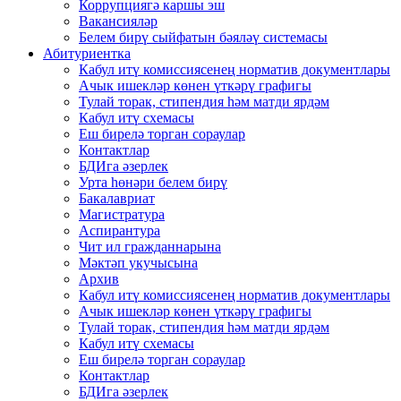
Коррупциягә каршы эш
Вакансияләр
Белем бирү сыйфатын бәяләү системасы
Абитуриентка
Кабул итү комиссиясенең норматив документлары
Ачык ишекләр көнен үткәрү графигы
Тулай торак, стипендия һәм матди ярдәм
Кабул итү схемасы
Еш бирелә торган сораулар
Контактлар
БДИга әзерлек
Урта һөнәри белем бирү
Бакалавриат
Магистратура
Аспирантура
Чит ил гражданнарына
Мәктәп укучысына
Архив
Кабул итү комиссиясенең норматив документлары
Ачык ишекләр көнен үткәрү графигы
Тулай торак, стипендия һәм матди ярдәм
Кабул итү схемасы
Еш бирелә торган сораулар
Контактлар
БДИга әзерлек