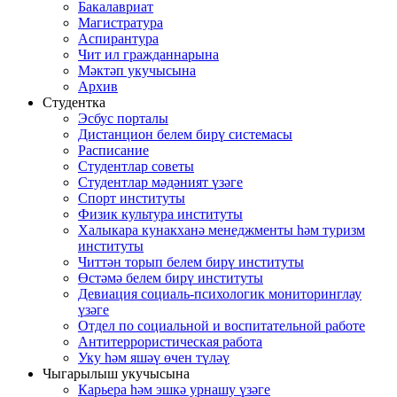
Бакалавриат
Магистратура
Аспирантура
Чит ил гражданнарына
Мәктәп укучысына
Архив
Студентка
Эсбус порталы
Дистанцион белем бирү системасы
Расписание
Студентлар советы
Студентлар мәдәният үзәге
Спорт институты
Физик культура институты
Халыкара кунакханә менеджменты һәм туризм
институты
Читтән торып белем бирү институты
Өстәмә белем бирү институты
Девиация социаль-психологик мониторинглау
үзәге
Отдел по социальной и воспитательной работе
Антитеррористическая работа
Уку һәм яшәү өчен түләү
Чыгарылыш укучысына
Карьера һәм эшкә урнашу үзәге