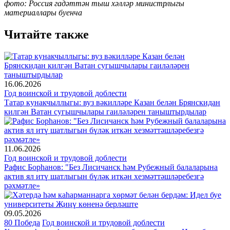
фото: Россия гадәттән тыш хәлләр министрлыгы
материаллары буенча
Читайте также
16.06.2026
Год воинской и трудовой доблести
Татар кунакчыллыгы: вуз вәкилләре Казан белән Брянскидан
килгән Ватан сугышчылары гаиләләрен таныштырдылар
11.06.2026
Год воинской и трудовой доблести
Рафис Борһанов: "Без Лисичанск һәм Рубежный балаларына
актив ял итү шатлыгын бүләк иткән хезмәттәшләребезгә
рәхмәтле»
09.05.2026
80 Победа
Год воинской и трудовой доблести