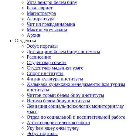
Урта һөнәри белем бирү
Бакалавриат
Магистратура
Аспирантура
Чит ил гражданнарына
Мәктәп укучысына
Архив
Студентка
Эсбус порталы
Дистанцион белем бирү системасы
Расписание
Студентлар советы
Студентлар мәдәният үзәге
Спорт институты
Физик культура институты
Халыкара кунакханә менеджменты һәм туризм
институты
Читтән торып белем бирү институты
Өстәмә белем бирү институты
Девиация социаль-психологик мониторинглау
үзәге
Отдел по социальной и воспитательной работе
Антитеррористическая работа
Уку һәм яшәү өчен түләү
Эсбус порталы