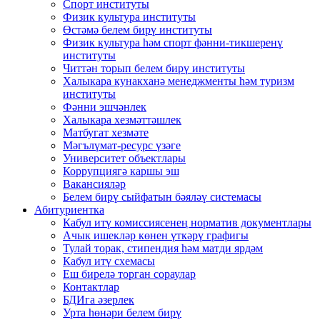
Спорт институты
Физик культура институты
Өстәмә белем бирү институты
Физик культура һәм спорт фәнни-тикшеренү
институты
Читтән торып белем бирү институты
Халыкара кунакханә менеджменты һәм туризм
институты
Фәнни эшчәнлек
Халыкара хезмәттәшлек
Матбугат хезмәте
Мәгълүмат-ресурс үзәге
Университет объектлары
Коррупциягә каршы эш
Вакансияләр
Белем бирү сыйфатын бәяләү системасы
Абитуриентка
Кабул итү комиссиясенең норматив документлары
Ачык ишекләр көнен үткәрү графигы
Тулай торак, стипендия һәм матди ярдәм
Кабул итү схемасы
Еш бирелә торган сораулар
Контактлар
БДИга әзерлек
Урта һөнәри белем бирү