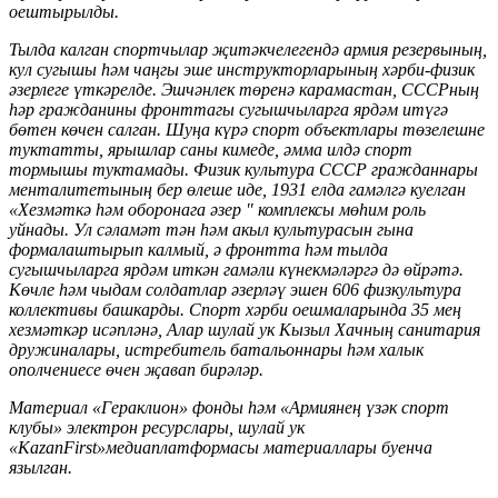
оештырылды.
Тылда калган спортчылар җитәкчелегендә армия резервының,
кул сугышы һәм чаңгы эше инструкторларының хәрби-физик
әзерлеге үткәрелде. Эшчәнлек төренә карамастан, СССРның
һәр гражданины фронттагы сугышчыларга ярдәм итүгә
бөтен көчен салган. Шуңа күрә спорт объектлары төзелешне
туктатты, ярышлар саны кимеде, әмма илдә спорт
тормышы туктамады. Физик культура СССР гражданнары
менталитетының бер өлеше иде, 1931 елда гамәлгә куелган
«Хезмәткә һәм оборонага әзер " комплексы мөһим роль
уйнады. Ул сәламәт тән һәм акыл культурасын гына
формалаштырып калмый, ә фронтта һәм тылда
сугышчыларга ярдәм иткән гамәли күнекмәләргә дә өйрәтә.
Көчле һәм чыдам солдатлар әзерләү эшен 606 физкультура
коллективы башкарды. Спорт хәрби оешмаларында 35 мең
хезмәткәр исәпләнә, Алар шулай ук Кызыл Хачның санитария
дружиналары, истребитель батальоннары һәм халык
ополчениесе өчен җавап бирәләр.
Материал «Гераклион» фонды һәм «Армиянең үзәк спорт
клубы» электрон ресурслары, шулай ук
«KazanFirst»медиаплатформасы материаллары буенча
язылган.