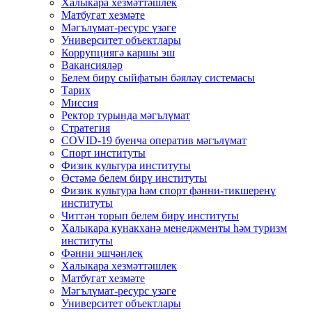
Халыкара хезмәттәшлек
Матбугат хезмәте
Мәгълүмат-ресурс үзәге
Университет объектлары
Коррупциягә каршы эш
Вакансияләр
Белем бирү сыйфатын бәяләү системасы
Тарих
Миссия
Ректор турында мәгълүмат
Стратегия
COVID-19 буенча оператив мәгълүмат
Спорт институты
Физик культура институты
Өстәмә белем бирү институты
Физик культура һәм спорт фәнни-тикшеренү
институты
Читтән торып белем бирү институты
Халыкара кунакханә менеджменты һәм туризм
институты
Фәнни эшчәнлек
Халыкара хезмәттәшлек
Матбугат хезмәте
Мәгълүмат-ресурс үзәге
Университет объектлары