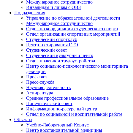
Международное сотрудничество
Инвалидам и лицам с ОВЗ
Подразделения
Управление по образовательной деятельности
Международное сотрудничество
Отдел по координации студенческого спорта
Отдел организации спортивных мероприятий
Студенческий спортклуб
Центр тестирования ГТО
Студенческий совет
Студенческий культурный центр
Отдел практик и трудоустройства
Центр социально-психологического мониторинга
девиаций
Профсоюз
Пресс-служба
Научная деятельность
Аспирантура
Среднее профессиональное образование
Попечительский совет
Информационно-ресурсный центр
Отдел по социальной и воспитательной работе
Объекты
Учебно-Лабораторный Корпус
Центр восстановительной медицины