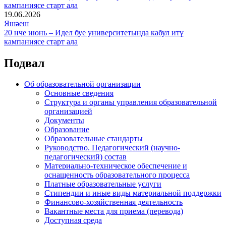
19.06.2026
Яшәеш
20 нче июнь – Идел буе университетында кабул итү
кампаниясе старт ала
Подвал
Об образовательной организации
Основные сведения
Структура и органы управления образовательной
организацией
Документы
Образование
Образовательные стандарты
Руководство. Педагогический (научно-
педагогический) состав
Материально-техническое обеспечение и
оснащенность образовательного процесса
Платные образовательные услуги
Стипендии и иные виды материальной поддержки
Финансово-хозяйственная деятельность
Вакантные места для приема (перевода)
Доступная среда