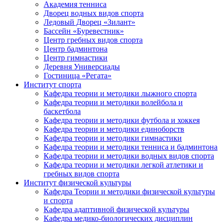
Академия тенниса
Дворец водных видов спорта
Ледовый Дворец «Зилант»
Бассейн «Буревестник»
Центр гребных видов спорта
Центр бадминтона
Центр гимнастики
Деревня Универсиады
Гостиница «Регата»
Институт спорта
Кафедра теории и методики лыжного спорта
Кафедра теории и методики волейбола и
баскетбола
Кафедра теории и методики футбола и хоккея
Кафедра теории и методики единоборств
Кафедра теории и методики гимнастики
Кафедра теории и методики тенниса и бадминтона
Кафедра теории и методики водных видов спорта
Кафедра теории и методики легкой атлетики и
гребных видов спорта
Институт физической культуры
Кафедра Теории и методики физической культуры
и спорта
Кафедра адаптивной физической культуры
Кафедра медико-биологических дисциплин