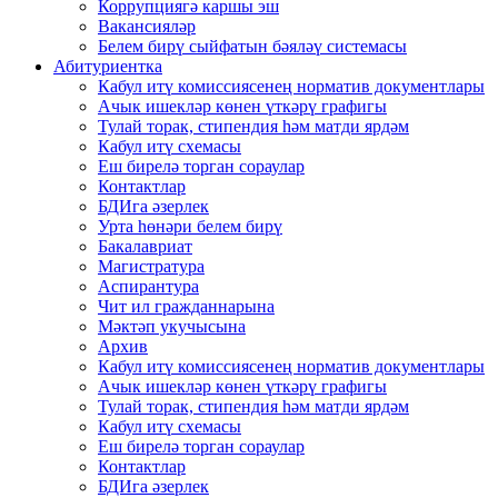
Коррупциягә каршы эш
Вакансияләр
Белем бирү сыйфатын бәяләү системасы
Абитуриентка
Кабул итү комиссиясенең норматив документлары
Ачык ишекләр көнен үткәрү графигы
Тулай торак, стипендия һәм матди ярдәм
Кабул итү схемасы
Еш бирелә торган сораулар
Контактлар
БДИга әзерлек
Урта һөнәри белем бирү
Бакалавриат
Магистратура
Аспирантура
Чит ил гражданнарына
Мәктәп укучысына
Архив
Кабул итү комиссиясенең норматив документлары
Ачык ишекләр көнен үткәрү графигы
Тулай торак, стипендия һәм матди ярдәм
Кабул итү схемасы
Еш бирелә торган сораулар
Контактлар
БДИга әзерлек