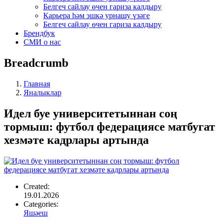
Белгеч сайлау өчен гариза калдыру
Карьера һәм эшкә урнашу үзәге
Белгеч сайлау өчен гариза калдыру
Брендбук
СМИ о нас
Breadcrumb
Главная
Яналыклар
Идел буе университетыннан соң
тормыш: футбол федерациясе матбугат
хезмәте кадрлары артында
Created:
19.01.2026
Categories:
Яшәеш