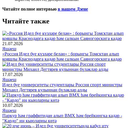
Читайте полное интервью
в нашем Дзене
Читайте также
21.07.2026
Яшәеш
«Россия Идел буе күзләре белән» : борынгы Томсктан алып
кояшлы Краснодарга кадәр һәм салкын Саяногорскига кадәр
17.07.2026
Яшәеш
Идел буе университеты студентлары Россия спорт министры
Михаил Дегтярев кулыннан бүләкләр алды
10.07.2026
Яшәеш
Паркур һәм граффитидан алып BMX һәм брейкингка кадәр -
"Кардо" иң кыюларны көтә