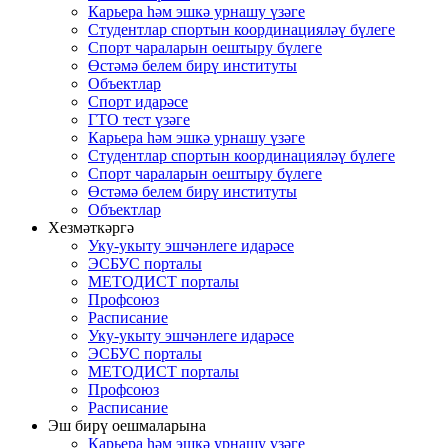
Карьера һәм эшкә урнашу үзәге
Студентлар спортын координацияләү бүлеге
Спорт чараларын оештыру бүлеге
Өстәмә белем бирү институты
Объектлар
Спорт идарәсе
ГТО тест үзәге
Карьера һәм эшкә урнашу үзәге
Студентлар спортын координацияләү бүлеге
Спорт чараларын оештыру бүлеге
Өстәмә белем бирү институты
Объектлар
Хезмәткәргә
Уку-укыту эшчәнлеге идарәсе
ЭСБУС порталы
МЕТОДИСТ порталы
Профсоюз
Расписание
Уку-укыту эшчәнлеге идарәсе
ЭСБУС порталы
МЕТОДИСТ порталы
Профсоюз
Расписание
Эш бирү оешмаларына
Карьера һәм эшкә урнашу үзәге